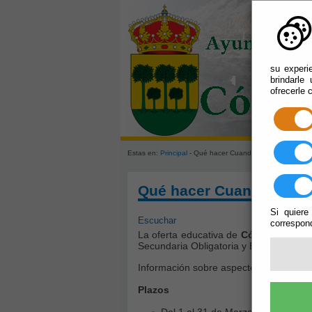
su experi
brindarle
ofrecerle 
Estas en:
Principal
- Qué hacer Cuando: Busco Instituto
Qué hacer Cuando: Busco
Si quiere
Escuchar
correspond
La oferta educativa de
Cóbdar
la comp
Secundaria Obligatoria y Bachillerato y
Información sobre aspectos y periodos 
Plazos
Del 1 al 31 de Marzo: Plazo de pre