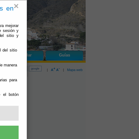
×
es en
ra mejorar
e sesión y
el sitio y
 del sitio
do
Cóbdar
Guías
 de manera
+
-
|
A
A
|
Mapa web
rias para
e el botón
te Educación
ría.