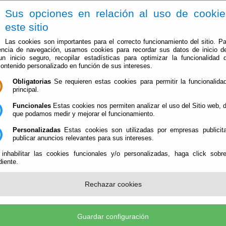
Sus opciones en relación al uso de cooki
este sitio
Las cookies son importantes para el correcto funcionamiento del sitio. Pa
encia de navegación, usamos cookies para recordar sus datos de inicio d
 un inicio seguro, recopilar estadísticas para optimizar la funcionalidad d
contenido personalizado en función de sus intereses.
Obligatorias
Se requieren estas cookies para permitir la funcionalidad
El Ayuntamiento
Administración-e
Que Hacer Cuan
principal.
Funcionales
Estas cookies nos permiten analizar el uso del Sitio web,
que podamos medir y mejorar el funcionamiento.
Personalizadas
Estas cookies son utilizadas por empresas publicita
 Instituto
publicar anuncios relevantes para sus intereses.
 inhabilitar las cookies funcionales y/o personalizadas, haga click sobr
iente.
leta el
“I.E.S. Valle del Almanzora.”
, un centro educativo que impar
 que está situado en Cantoria.
Rechazar cookies
de preinscripción y escolarización en
Centros de Educación Secunda
Guardar configuración
sentación de solicitudes.