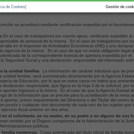
ícula.
tica de Cookies]
Gestión de cooki
micilio se acreditará mediante certificación expedida por el Ayuntamie
o.
En el caso de trabajadores por cuenta ajena, certificado expedido al 
 responsable de personal de la misma. En el caso de trabajadores por c
 del alta en el Impuesto de Actividades Económicas (IAE) y una declarac
a vigencia de la misma. En el caso de que no exista obligación legal d
autenticada de la correspondiente licencia de apertura expedida por el
 la Seguridad Social y una declaración responsable del interesado sobr
e la unidad familiar.
La información de carácter tributario que se prec
la unidad familiar, será suministrada directamente por la Agencia Estata
nsejería de Educación, por lo que en estos casos no habrá que present
 declaración responsable, que figura en la hoja 2 de la solicitud, por t
e aporten ingresos a la misma. En el caso de que la Agencia Estatal d
nga de la información que se precise para la acreditación de la renta a
erá aportar, previo requerimiento del Director/a o del Titular del centro 
ión jurada o cualquier otro documento de cada uno de los sujetos que i
 ejercicio fiscal anterior en dos años.
 en el solicitante, en su madre, en su padre o en alguno de sus 
amen emitido por el Órgano competente de la Administración de la Jun
Administraciones públicas.
 familia numerosa.
Copia autenticada del título oficial de familia nu