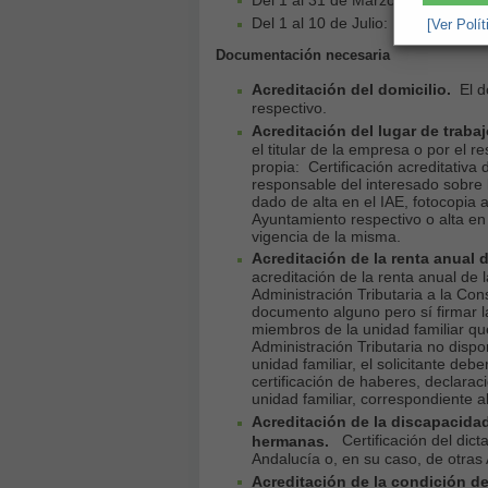
Del 1 al 10 de Julio: Plazo de matr
[Ver Polí
Documentación necesaria
Acreditación del domicilio.
El do
respectivo.
Acreditación del lugar de trabaj
el titular de la empresa o por el
propia: Certificación acreditativa
responsable del interesado sobre l
dado de alta en el IAE, fotocopia 
Ayuntamiento respectivo o alta en
vigencia de la misma.
Acreditación de la renta anual d
acreditación de la renta anual de 
Administración Tributaria a la Co
documento alguno pero sí firmar la
miembros de la unidad familiar qu
Administración Tributaria no dispo
unidad familiar, el solicitante deb
certificación de haberes, declarac
unidad familiar, correspondiente al
Acreditación de la discapacidad
Certificación del dict
hermanas.
Andalucía o, en su caso, de otras 
Acreditación de la condición de