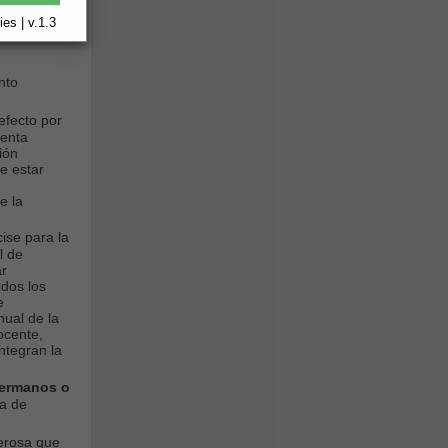
es | v.1.3
nto
efecto por
uenta
ión
e estar
e la
ise para la
l de
ar
odos los
e
nual de la
docente,
ntegran la
hermanos o
ta de
merosa que