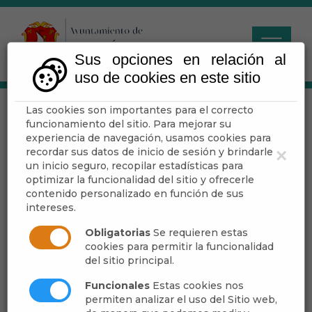
Sus opciones en relación al
uso de cookies en este sitio
Las cookies son importantes para el correcto
funcionamiento del sitio. Para mejorar su
experiencia de navegación, usamos cookies para
recordar sus datos de inicio de sesión y brindarle
×
Escuchar
un inicio seguro, recopilar estadísticas para
optimizar la funcionalidad del sitio y ofrecerle
Economía
contenido personalizado en función de sus
intereses.
El desarrollo de la
minería
en el
Obligatorias
Se requieren estas
primer tercio del siglo XIX
provoca un espectacular
cookies para permitir la funcionalidad
crecimiento demográfico. El
del sitio principal.
Diccionario Geográfico-
Estadístico
de Mado
z reseña
Funcionales
Estas cookies nos
una población de "
9.000
permiten analizar el uso del Sitio web,
almas
".