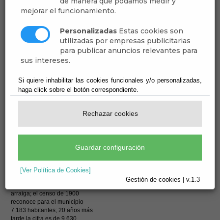
de manera que podamos medir y
El censo de 1858 eleva a
"Invernaderos"
mejorar el funcionamiento.
10.500 los habitantes de Dalías.
El
nomenclátor de 1860
nos
refiere que en Dalías hay 47
Personalizadas
Estas cookies son
núcleos de población; algunos
utilizadas por empresas publicitarias
de ellos corresponden a
para publicar anuncios relevantes para
fundiciones, no olvidemos que
sus intereses.
entre 1835-1839, según
Pérez
de Perceval
(
Fundidores,
mineros y comerciantes
:La
Si quiere inhabilitar las cookies funcionales y/o personalizadas,
metalurgia de Sierra de Gádor,
haga click sobre el botón correspondiente.
1820-1850, Almería, Cajal,
1985), había 23 fundiciones en
Dalías.
Rechazar cookies
La
crisis de la minería
, si bien
en principio supuso descenso
de población, pronto se verá
Guardar configuración
compensada con el desarrollo
de la nueva producción de la
uva de Ohanes
, de cuyo cultivo
[Ver Política de Cookies]
Dalías será un ejemplo. El
Gestión de cookies | v.1.3
nuevo modelo productivo
arraiga; el censo de 1900
reconoce para el municipio
7.183 habitantes; 20 años más
tarde la cifra es de 9.630.