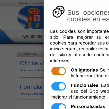
Bienvenidos a la Sede Electrónica del Ayuntamiento de Enix
Sus opcione
cookies en est
Las cookies son importante
Ayuntamiento
Guías
Galería Multim
sitio. Para mejorar su 
cookies para recordar sus da
inicio seguro, recopilar esta
del sitio y ofrecerle cont
Nuestra red...
Inicio
Cómo Llegar a En
intereses.
Oficina virtual
Cómo Llegar
Obligatorias
Se r
Visita nuestra oficina virtual
la funcionalidad del
Escuchar
Funcionales
Esta
Formularios
B.O.P.
uso del Sitio w
Para llegar, por carretera, toma
Impresos y formularios
B.O.P.
mejorar el funcionamiento.
391 durante 10 Km
hasta el c
Personalizadas
E