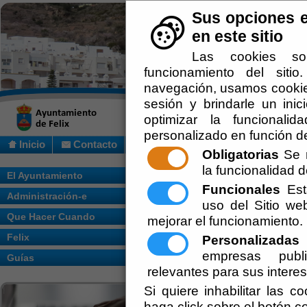
Sus opciones e
en este sitio
Las cookies so
funcionamiento del siti
navegación, usamos cookies
sesión y brindarle un inic
optimizar la funcionalid
personalizado en función de
Inicio
Contacto
Obligatorias
Se r
la funcionalidad de
Usted se encuentra aquí:
Inicio
/
Que Hac
El Ayuntamiento
Funcionales
Esta
Administración-e
Escuchar
uso del Sitio w
Tras el nacimiento, los padre
trámites a
Que Hacer Cuando
mejorar el funcionamiento.
Felix
Personalizadas
E
empresas publi
Guías
Registro Civil
relevantes para sus intere
En primer lugar, hay que inscribir a
Si quiere inhabilitar las c
Felix.
(Ayuntamiento. ,,,,,,. Hora
haga click sobre el botón c
trámite que hay que realizar entre 