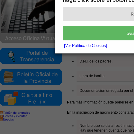
al parto, aunque este plazo puede 
una causa de fuerza mayor. Por o
organismo, este trámite lo puede
R
cuarto grado y a los afines hasta 
nacido, así como a los cuñados y 
En el caso de que los padres no esté
Gua
nacido. Para este proceso es neces
[Ver Política de Cookies]
Estos son los documentos que tienen que 
D.N.I. de los padres.
Libro de familia.
Documentación entregada por el c
Para más información puede ponerse en 
En la inscripción de nacimiento constará:
Tablón de anuncios
Fiestas y eventos
Noticias
Nombre que se da al recién naci
Hay que tener en cuenta que no 