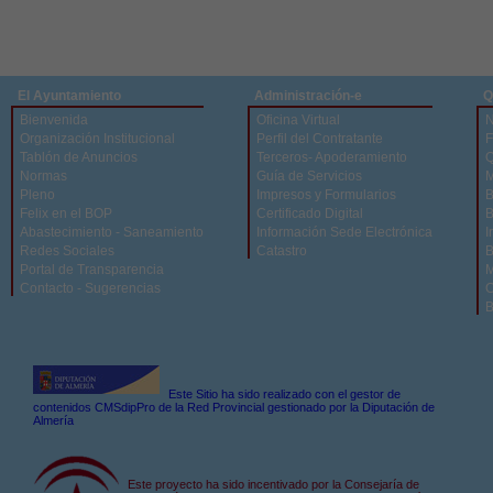
El Ayuntamiento
Administración-e
Q
Bienvenida
Oficina Virtual
N
Organización Institucional
Perfil del Contratante
F
Tablón de Anuncios
Terceros- Apoderamiento
Q
Normas
Guía de Servicios
M
Pleno
Impresos y Formularios
B
Felix en el BOP
Certificado Digital
B
Abastecimiento - Saneamiento
Información Sede Electrónica
I
Redes Sociales
Catastro
B
Portal de Transparencia
M
Contacto - Sugerencias
C
B
Este Sitio ha sido realizado con el gestor de
contenidos CMSdipPro de la Red Provincial gestionado por la Diputación de
Almería
Este proyecto ha sido incentivado por la Consejaría de