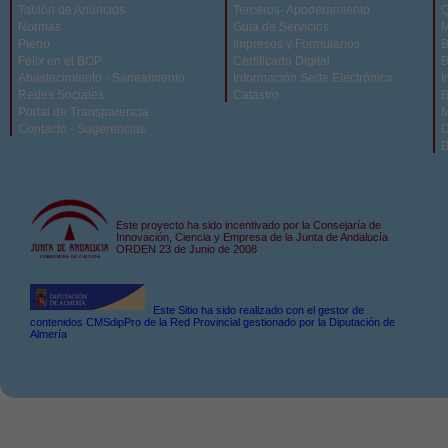
Tablón de Anuncios
Terceros- Apoderamiento
Q
Normas
Guía de Servicios
M
Pleno
Impresos y Formularios
B
Felix en el BOP
Certificado Digital
B
Abastecimiento - Saneamiento
Información Sede Electrónica
I
Redes Sociales
Catastro
B
Portal de Transparencia
M
Contacto - Sugerencias
C
B
Este proyecto ha sido incentivado por la Consejaría de
Innovación, Ciencia y Empresa de la Junta de Andalucía
ORDEN 23 de Junio de 2008
Este Sitio ha sido realizado con el gestor de
contenidos CMSdipPro de la Red Provincial gestionado por la Diputación de
Almería