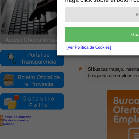
Nuestra bolsa de empleo utili
el
Catálogo Nacional de Cuali
R
el sistema de búsquedas e insercio
Gua
Tanto si eres empresa como trabaj
[Ver Política de Cookies]
Si eres empresa, encuentr
Si buscas trabajo, insert
búsqueda de empleos en la
Tablón de anuncios
Fiestas y eventos
Noticias