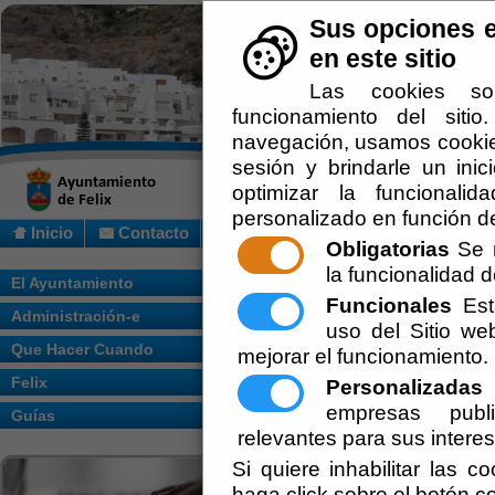
Sus opciones e
en este sitio
Las cookies so
funcionamiento del siti
navegación, usamos cookies
sesión y brindarle un inic
optimizar la funcionalid
personalizado en función de
Inicio
Contacto
Obligatorias
Se r
la funcionalidad de
Usted se encuentra aquí:
Inicio
/
Que Hac
El Ayuntamiento
Funcionales
Esta
Administración-e
Escuchar
uso del Sitio w
BOLSA D
Que Hacer Cuando
mejorar el funcionamiento.
Felix
Personalizadas
E
empresas publi
Guías
relevantes para sus intere
Ponemos a su disposición un e
Si quiere inhabilitar las c
conectar a las empresas con lo
haga click sobre el botón c