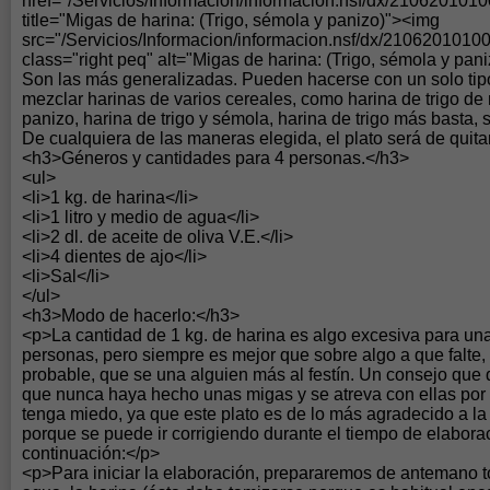
href="/Servicios/Informacion/informacion.nsf/dx/21062010
title="Migas de harina: (Trigo, sémola y panizo)"><img
src="/Servicios/Informacion/informacion.nsf/dx/210620101
class="right peq" alt="Migas de harina: (Trigo, sémola y pani
Son las más generalizadas. Pueden hacerse con un solo tipo
mezclar harinas de varios cereales, como harina de trigo de 
panizo, harina de trigo y sémola, harina de trigo más basta, s
De cualquiera de las maneras elegida, el plato será de quit
<h3>Géneros y cantidades para 4 personas.</h3>
<ul>
<li>1 kg. de harina</li>
<li>1 litro y medio de agua</li>
<li>2 dl. de aceite de oliva V.E.</li>
<li>4 dientes de ajo</li>
<li>Sal</li>
</ul>
<h3>Modo de hacerlo:</h3>
<p>La cantidad de 1 kg. de harina es algo excesiva para un
personas, pero siempre es mejor que sobre algo a que falte,
probable, que se una alguien más al festín. Un consejo que 
que nunca haya hecho unas migas y se atreva con ellas por 
tenga miedo, ya que este plato es de lo más agradecido a la 
porque se puede ir corrigiendo durante el tiempo de elaborac
continuación:</p>
<p>Para iniciar la elaboración, prepararemos de antemano to