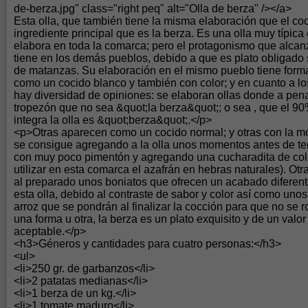
de-berza.jpg" class="right peq" alt="Olla de berza" /></a>
Esta olla, que también tiene la misma elaboración que el coc
ingrediente principal que es la berza. Es una olla muy típic
elabora en toda la comarca; pero el protagonismo que alcan
tiene en los demás pueblos, debido a que es plato obligado
de matanzas. Su elaboración en el mismo pueblo tiene forma
como un cocido blanco y también con color; y en cuanto a lo
hay diversidad de opiniones: se elaboran ollas donde a pe
tropezón que no sea &quot;la berza&quot;; o sea , que el 9
integra la olla es &quot;berza&quot;.</p>
<p>Otras aparecen como un cocido normal; y otras con la mo
se consigue agregando a la olla unos momentos antes de termi
con muy poco pimentón y agregando una cucharadita de colo
utilizar en esta comarca el azafrán en hebras naturales). Otr
al preparado unos boniatos que ofrecen un acabado diferent
esta olla, debido al contraste de sabor y color así como unos
arroz que se pondrán al finalizar la cocción para que no se
una forma u otra, la berza es un plato exquisito y de un valo
aceptable.</p>
<h3>Géneros y cantidades para cuatro personas:</h3>
<ul>
<li>250 gr. de garbanzos</li>
<li>2 patatas medianas</li>
<li>1 berza de un kg.</li>
<li>1 tomate maduro</li>