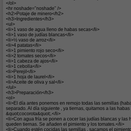
</ol>
<hr noshade="noshade" />
<h2>Potaje de minero</h2>
<h3>Ingredientes</h3>
<ul>
<li>1 vaso de agua lleno de habas secas</li>
<li>1 vaso de judías blancas</li>
<li>½ vaso de arroz</li>
<li>4 patatas</li>
<li>1 pimiento rojo seco</li>
<li>2 tomates secos</li>
<li>1 cabeza de ajos</li>
<li>1 cebolla</li>
<li>Perejil</li>
<li>1 hoja de laurel</li>
<li>Aceite de oliva y sal</li>
</ul>
<h3>Preparación</h3>
<ol>
<li>El día antes ponemos en remojo todas las semillas (haba
separado. Al día siguiente , ya tiernas, quitamos a las habas 
&quot;cocorota&quot;.</li>
<li>Con agua fría se ponen a cocer las judías blancas y las
queden tiernas. Se añaden el pimiento y los tomates.</li>
<li>Cuando estén cocidas las semillas , sacamos el pimiento