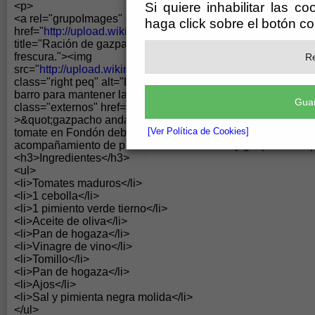
Si quiere inhabilitar las c
<p>
<a rel="grupoImages" class="imagen"
haga click sobre el botón c
href="
http://upload.wikimedia.org/wikipedia/commons/c/c0
title="Ración de gazpacho servido en su clásica cazuela de 
frescura."><img
Re
src="
http://upload.wikimedia.org/wikipedia/commons/c/c0/
class="right peq" alt="Ración de gazpacho servido en su cl
barro para mantener la frescura." /></a> Es muy similar al l
Guar
class="externos" href="
http://es.wikipedia.org/wiki/Gazpacho
>&quot;gazpacho andaluz&quot;</a>. A finales de verano se
[Ver Política de Cookies]
tomate en Fondón debido a su tardía vega por cuestiones cli
acompañamiento de plato frío en ensaladas y gazpachos.</
<h3>Ingredientes</h3>
<ul>
<li>Tomates maduros</li>
<li>1 cebolla</li>
<li>1 pimiento verde tierno</li>
<li>Aceite de oliva</li>
<li>Pan de hogaza</li>
<li>Vinagre de vino</li>
<li>Tomillo</li>
<li>Pan de hogaza</li>
<li>Ajos</li>
<li>Sal y pimienta negra molida</li>
</ul>