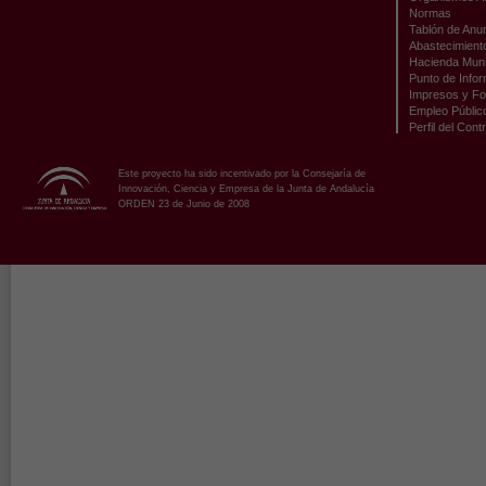
Normas
Tablón de Anu
Abastecimient
Hacienda Muni
Punto de Infor
Impresos y Fo
Empleo Públic
Perfil del Cont
Este proyecto ha sido incentivado por la Consejaría de
Innovación, Ciencia y Empresa de la Junta de Andalucía
ORDEN 23 de Junio de 2008