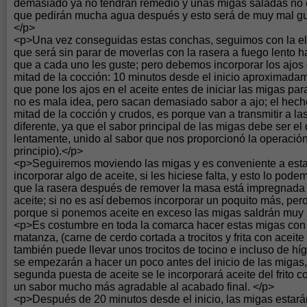
demasiado ya no tendrán remedio y unas migas saladas no 
que pedirán mucha agua después y esto será de muy mal gu
</p>
<p>Una vez conseguidas estas conchas, seguimos con la el
que será sin parar de moverlas con la rasera a fuego lento h
que a cada uno les guste; pero debemos incorporar los ajos 
mitad de la cocción: 10 minutos desde el inicio aproximada
que pone los ajos en el aceite entes de iniciar las migas para
no es mala idea, pero sacan demasiado sabor a ajo; el hech
mitad de la cocción y crudos, es porque van a transmitir a l
diferente, ya que el sabor principal de las migas debe ser el
lentamente, unido al sabor que nos proporcionó la operació
principio).</p>
<p>Seguiremos moviendo las migas y es conveniente a esta 
incorporar algo de aceite, si les hiciese falta, y esto lo pod
que la rasera después de remover la masa está impregnada 
aceite; si no es así debemos incorporar un poquito más, per
porque si ponemos aceite en exceso las migas saldrán muy
<p>Es costumbre en toda la comarca hacer estas migas con
matanza, (carne de cerdo cortada a trocitos y frita con aceite
también puede llevar unos trocitos de tocino e incluso de hí
se empezarán a hacer un poco antes del inicio de las migas,
segunda puesta de aceite se le incorporará aceite del frito co
un sabor mucho más agradable al acabado final. </p>
<p>Después de 20 minutos desde el inicio, las migas estarán