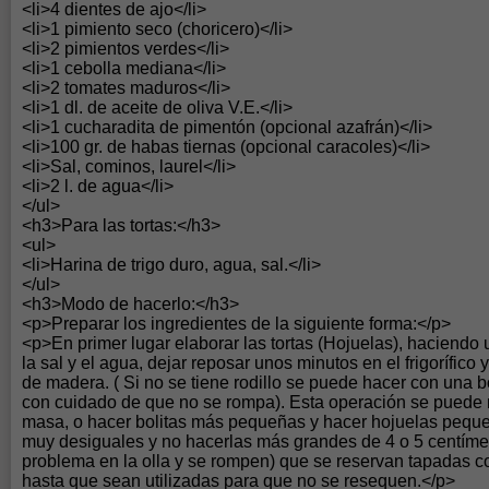
<li>4 dientes de ajo</li>
<li>1 pimiento seco (choricero)</li>
<li>2 pimientos verdes</li>
<li>1 cebolla mediana</li>
<li>2 tomates maduros</li>
<li>1 dl. de aceite de oliva V.E.</li>
<li>1 cucharadita de pimentón (opcional azafrán)</li>
<li>100 gr. de habas tiernas (opcional caracoles)</li>
<li>Sal, cominos, laurel</li>
<li>2 l. de agua</li>
</ul>
<h3>Para las tortas:</h3>
<ul>
<li>Harina de trigo duro, agua, sal.</li>
</ul>
<h3>Modo de hacerlo:</h3>
<p>Preparar los ingredientes de la siguiente forma:</p>
<p>En primer lugar elaborar las tortas (Hojuelas), haciendo
la sal y el agua, dejar reposar unos minutos en el frigorífico 
de madera. ( Si no se tiene rodillo se puede hacer con una bo
con cuidado de que no se rompa). Esta operación se puede r
masa, o hacer bolitas más pequeñas y hacer hojuelas pequ
muy desiguales y no hacerlas más grandes de 4 o 5 centíme
problema en la olla y se rompen) que se reservan tapadas c
hasta que sean utilizadas para que no se resequen.</p>