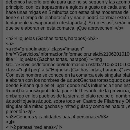
debemos hacerlo pronto para que no se sequen y las acom
principio, con los tropezones elegidos a gusto de cada uno.
hace unas migas en 5 minutos con estas ollas modernas de 
tiene su tiempo de elaboración y nadie podrá cambiar esto: 
lentamente y evaporando (destapadas). Si no es así, serán m
que se elaboran en esta comarca. ¡Que aprovechen!.</p>
<h2>Hojuelas (Gachas tortas, harapos)</h2>
<p>
<a rel="grupoImages" class="imagen"
href="/Servicios/Informacion/informacion.nsf/dx/21062010
title="Hojuelas (Gachas tortas, harapos)"><img
src="/Servicios/Informacion/informacion.nsf/dx/210620101
class="right peq" alt="Hojuelas (Gachas tortas, harapos)" />
Con este nombre se conoce en la comarca este singular pla
elaboran con los nombres de &quot;Gachas tortas&quot; que
desde Fiñana que es el lugar donde más influencia tiene este
&quot;harapos&quot; de la parte del Levante de la provincia,
embargo en los pueblos de la sierra el plato recibe el nombr
&quot;Hojuelas&quot;, sobre todo en Castro de Filabres y O
singular olla mitad gachas y mitad guiso y como es natural, e
pimentón.</p>
<h3>Géneros y cantidades para 4 personas:</h3>
<ul>
<li>2 patatas medianas</li>