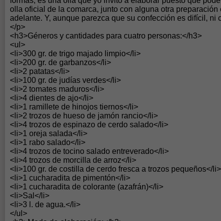
formas, es una olla que yo invito a elaborar puesto que po
olla oficial de la comarca, junto con alguna otra preparaci
adelante. Y, aunque parezca que su confección es difícil, ni c
</p>
<h3>Géneros y cantidades para cuatro personas:</h3>
<ul>
<li>300 gr. de trigo majado limpio</li>
<li>200 gr. de garbanzos</li>
<li>2 patatas</li>
<li>100 gr. de judías verdes</li>
<li>2 tomates maduros</li>
<li>4 dientes de ajo</li>
<li>1 ramillete de hinojos tiernos</li>
<li>2 trozos de hueso de jamón rancio</li>
<li>4 trozos de espinazo de cerdo salado</li>
<li>1 oreja salada</li>
<li>1 rabo salado</li>
<li>4 trozos de tocino salado entreverado</li>
<li>4 trozos de morcilla de arroz</li>
<li>100 gr. de costilla de cerdo fresca a trozos pequeños</li>
<li>1 cucharadita de pimentón</li>
<li>1 cucharadita de colorante (azafrán)</li>
<li>Sal</li>
<li>3 l. de agua.</li>
</ul>