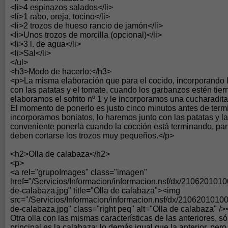
<li>4 espinazos salados</li>
<li>1 rabo, oreja, tocino</li>
<li>2 trozos de hueso rancio de jamón</li>
<li>Unos trozos de morcilla (opcional)</li>
<li>3 l. de agua</li>
<li>Sal</li>
</ul>
<h3>Modo de hacerlo:</h3>
<p>La misma elaboración que para el cocido, incorporando l
con las patatas y el tomate, cuando los garbanzos estén tier
elaboramos el sofrito nº 1 y le incorporamos una cucharadita
El momento de ponerlo es justo cinco minutos antes de termin
incorporamos boniatos, lo haremos junto con las patatas y la
conveniente ponerla cuando la cocción está terminando, pa
deben cortarse los trozos muy pequeños.</p>
<h2>Olla de calabaza</h2>
<p>
<a rel="grupoImages" class="imagen"
href="/Servicios/Informacion/informacion.nsf/dx/21062010
de-calabaza.jpg" title="Olla de calabaza"><img
src="/Servicios/Informacion/informacion.nsf/dx/210620101
de-calabaza.jpg" class="right peq" alt="Olla de calabaza" />
Otra olla con las mismas características de las anteriores, s
principal es la calabaza; lo demás igual que la anterior, pero