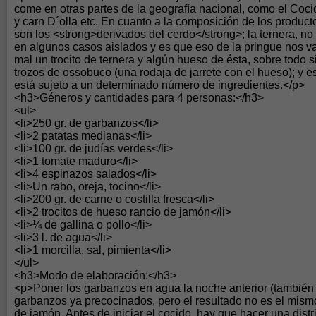
come en otras partes de la geografía nacional, como el Coc
y carn D´olla etc. En cuanto a la composición de los product
son los <strong>derivados del cerdo</strong>; la ternera, no s
en algunos casos aislados y es que eso de la pringue nos va
mal un trocito de ternera y algún hueso de ésta, sobre todo 
trozos de ossobuco (una rodaja de jarrete con el hueso); y 
está sujeto a un determinado número de ingredientes.</p>
<h3>Géneros y cantidades para 4 personas:</h3>
<ul>
<li>250 gr. de garbanzos</li>
<li>2 patatas medianas</li>
<li>100 gr. de judías verdes</li>
<li>1 tomate maduro</li>
<li>4 espinazos salados</li>
<li>Un rabo, oreja, tocino</li>
<li>200 gr. de carne o costilla fresca</li>
<li>2 trocitos de hueso rancio de jamón</li>
<li>¼ de gallina o pollo</li>
<li>3 l. de agua</li>
<li>1 morcilla, sal, pimienta</li>
</ul>
<h3>Modo de elaboración:</h3>
<p>Poner los garbanzos en agua la noche anterior (también 
garbanzos ya precocinados, pero el resultado no es el mismo
de jamón. Antes de iniciar el cocido, hay que hacer una distr