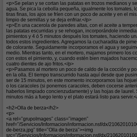
<p>Se pelan y se cortan las patatas en trozos medianos y 
agua. Se pica la cebolla pequeña, igualmente los tomates, l
tiras finas, los ajos se fríen con un poco de aceite y en el mi
limpio de semillas y se deja enfriar.</p>
<p>En una cacerola de paredes altas, con el aceite a tempe
las patatas escurridas y se rehogan, incorporándole inmedia
pimientos y 4 ó 5 minutos después los tomates, haciendo una
todos estos ingredientes. Agregamos la cucharadita de pimen
de colorante. Seguidamente incorporamos el agua y seguim
medio. Mientras tanto, en el mortero, majamos primero los c
con estos el pimiento, y, cuando estén bien majados hacem
cuatro dientes de ajo fritos.</p>
<p>Pasamos al mortero un poco de caldo de la cocción y p
en la olla. El tiempo transcurrido hasta aquí desde que pusi
ser de 15 minutos, en este momento incorporamos las hojuel
o los caracoles (si ponemos caracoles, deben cocerse ante
haberlos limpiado concienzudamente) y las hojas de laurel
minutos más a fuego lento y el plato estará listo para servir.<
<h2>Olla de berza</h2>
<p>
<a rel="grupoImages" class="imagen"
href="/Servicios/Informacion/informacion.nsf/dx/21062010
de-berza.jpg" title="Olla de berza"><img
src="/Servicios/Informacion/informacion.nsf/dx/210620101