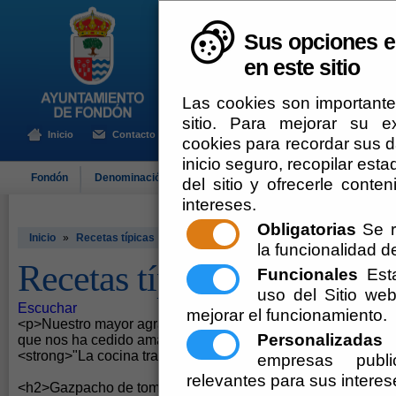
Sus opciones e
en este sitio
Las cookies son importante
sitio. Para mejorar su 
Inicio
Contacto
cookies para recordar sus da
inicio seguro, recopilar esta
Fondón
Denominación de Origen
El Ayuntamiento
Turismo
del sitio y ofrecerle cont
intereses.
Obligatorias
Se r
Inicio
»
Recetas típicas
la funcionalidad del
Recetas típicas
Funcionales
Esta
uso del Sitio w
Escuchar
mejorar el funcionamiento.
<p>Nuestro mayor agradecimiento a <strong>Antonio Gázqu
Personalizadas
E
que nos ha cedido amablemente las recetas aquí nombradas,
<strong>"La cocina tradicional de Filabres Alhamilla"</stron
empresas publi
relevantes para sus interes
<h2>Gazpacho de tomate</h2>