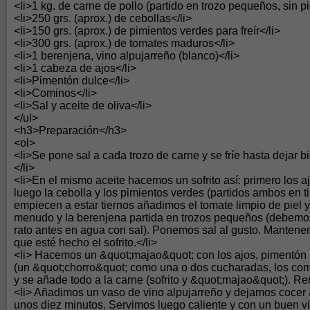
<li>1 kg. de carne de pollo (partido en trozo pequeños, sin pie
<li>250 grs. (aprox.) de cebollas</li>
<li>150 grs. (aprox.) de pimientos verdes para freír</li>
<li>300 grs. (aprox.) de tomates maduros</li>
<li>1 berenjena, vino alpujarreño (blanco)</li>
<li>1 cabeza de ajos</li>
<li>Pimentón dulce</li>
<li>Cominos</li>
<li>Sal y aceite de oliva</li>
</ul>
<h3>Preparación</h3>
<ol>
<li>Se pone sal a cada trozo de carne y se fríe hasta dejar b
</li>
<li>En el mismo aceite hacemos un sofrito así: primero los a
luego la cebolla y los pimientos verdes (partidos ambos en t
empiecen a estar tiernos añadimos el tomate limpio de piel 
menudo y la berenjena partida en trozos pequeños (debemo
rato antes en agua con sal). Ponemos sal al gusto. Mantene
que esté hecho el sofrito.</li>
<li> Hacemos un &quot;majao&quot; con los ajos, pimentón 
(un &quot;chorro&quot; como una o dos cucharadas, los com
y se añade todo a la carne (sofrito y &quot;majao&quot;). R
<li> Añadimos un vaso de vino alpujarreño y dejamos cocer 
unos diez minutos. Servimos luego caliente y con un buen v