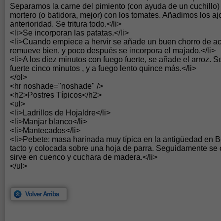
Separamos la carne del pimiento (con ayuda de un cuchillo)
mortero (o batidora, mejor) con los tomates. Añadimos los ajo
anterioridad. Se tritura todo.</li>
<li>Se incorporan las patatas.</li>
<li>Cuando empiece a hervir se añade un buen chorro de ace
remueve bien, y poco después se incorpora el majado.</li>
<li>A los diez minutos con fuego fuerte, se añade el arroz. S
fuerte cinco minutos , y a fuego lento quince más.</li>
</ol>
<hr noshade="noshade" />
<h2>Postres Típicos</h2>
<ul>
<li>Ladrillos de Hojaldre</li>
<li>Manjar blanco</li>
<li>Mantecados</li>
<li>Pebete: masa harinada muy típica en la antigüedad en 
tacto y colocada sobre una hoja de parra. Seguidamente se 
sirve en cuenco y cuchara de madera.</li>
</ul>
Volver Arriba