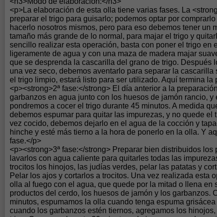
<h3>Modo de elaboración:</h3>
<p>La elaboración de esta olla tiene varias fases. La <stro
preparar el trigo para guisarlo; podemos optar por comprarlo
hacerlo nosotros mismos, pero para eso debemos tener un 
tamaño más grande de lo normal, para majar el trigo y quitarl
sencillo realizar esta operación, basta con poner el trigo en e
ligeramente de agua y con una maza de madera majar suav
que se desprenda la cascarilla del grano de trigo. Después 
una vez seco, debemos aventarlo para separar la cascarilla 
el trigo limpio, estará listo para ser utilizado. Aquí termina l
<p><strong>2ª fase:</strong> El día anterior a la preparación
garbanzos en agua junto con los huesos de jamón rancio, y 
pondremos a cocer el trigo durante 45 minutos. A medida qu
debemos espumar para quitar las impurezas, y no quede el t
vez cocido, debemos dejarlo en el agua de la cocción y tapa
hinche y esté más tierno a la hora de ponerlo en la olla. Y aq
fase.</p>
<p><strong>3ª fase:</strong> Preparar bien distribuidos los 
lavarlos con agua caliente para quitarles todas las impurezas 
trocitos los hinojos, las judías verdes, pelar las patatas y co
Pelar los ajos y cortarlos a trocitos. Una vez realizada est
olla al fuego con el agua, que quede por la mitad o llena en 
productos del cerdo, los huesos de jamón y los garbanzos.
minutos, espumamos la olla cuando tenga espuma grisácea e
cuando los garbanzos estén tiernos, agregamos los hinojos, 