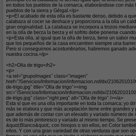
en todos los pueblos de la comarca, elaborándose con más f
pueblos de la sierra y Gérgal.</p>
<p>El acabado de esta olla es bastante denso, debido a que 
calabaza al cocer se deshace y proporciona a la olla un cal
gran originalidad. La calabaza se incorpora a trozos media
en la olla de berza la berza y el sofrito debe ponerse cuand
<p>Esta olla, al igual que la olla de berza, tiene un sabor mu
que los pequeños de la casa encuentren siempre una barrera
Pero si conseguimos acostumbrarlos, habremos ganado adic
nuestra cocina.</p>
<h2>Olla de trigo</h2>
<p>
<a rel="grupoImages" class="imagen"
href="/Servicios/Informacion/informacion.nsf/dx/21062010
de-trigo.jpg" title="Olla de trigo"><img
src="/Servicios/Informacion/informacion.nsf/dx/210620101
de-trigo.jpg" class="right peq" alt="Olla de trigo" /></a>
Esta sí que es una olla importante en toda la comarca; yo dir
más se elabora y que más aceptación tiene entre grandes y
que además de contar con un elevado y variado número de i
es de lo más pintoresco y variado al mismo tiempo. Se pres
&quot;Blanco&quot;, con hinojos o sin ellos, en Color tambié
ellos. Y con una gran variedad de otras verduras que son op