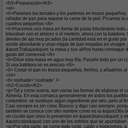
<h3>Preparación</h3>
<ol>
<li>Pelamos los tomates y los partimos en trozos pequeños,
rallador de pan para separar la carne de la piel. Picamos la 
cuadros pequeños.</li>
<li>Hacemos una masa en forma de pasta triturándolo todo.
trituraban con el almirez o el mortero, ahora con la batidora
dientes de ajo muy picados (la cantidad está en el gusto por 
aceite abundante y unas migas de pan mojadas en vinagre, p
&quot;Trabajar&quot; la masa y sus aliños hasta conseguir 
gusto del comensal.</li>
<li>Diluir esta masa en agua muy fría. Pasarlo todo por un 
Si usa batidora no es preciso.</li>
<li> Cortar el pan en trozos pequeños, freírlos, y añadirlos al 
</ol>
<hr noshade="noshade" />
<h2>Cocido</h2>
<p>Tal y como suena, son varias las formas de elaborar el co
Almería. En esta comarca generalmente en todos los pueblo
costumbre: se sustituye algún ingrediente por otro, pero al fi
Casi siempre es sin color, Blanco; y digo casi siempre, por
también se conoce con otro nombre como es la &quot;Olla d
un cocido que unos lo presentan en &quot;blanco&quot; y ot
&quot;color&quot; con uno de los sofritos que se apuntaban a
<p>Por otra parte, se come todo junto, caldo y tropezones, a