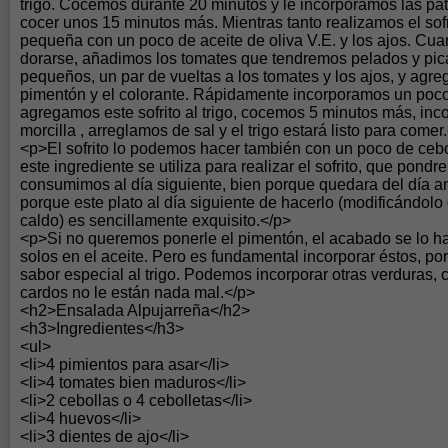
trigo. Cocemos durante 20 minutos y le incorporamos las p
cocer unos 15 minutos más. Mientras tanto realizamos el sofr
pequeña con un poco de aceite de oliva V.E. y los ajos. Cu
dorarse, añadimos los tomates que tendremos pelados y pica
pequeños, un par de vueltas a los tomates y los ajos, y agr
pimentón y el colorante. Rápidamente incorporamos un poco 
agregamos este sofrito al trigo, cocemos 5 minutos más, inc
morcilla , arreglamos de sal y el trigo estará listo para comer
<p>El sofrito lo podemos hacer también con un poco de ceb
este ingrediente se utiliza para realizar el sofrito, que pondre
consumimos al día siguiente, bien porque quedara del día an
porque este plato al día siguiente de hacerlo (modificándolo c
caldo) es sencillamente exquisito.</p>
<p>Si no queremos ponerle el pimentón, el acabado se lo ha
solos en el aceite. Pero es fundamental incorporar éstos, p
sabor especial al trigo. Podemos incorporar otras verduras,
cardos no le están nada mal.</p>
<h2>Ensalada Alpujarreña</h2>
<h3>Ingredientes</h3>
<ul>
<li>4 pimientos para asar</li>
<li>4 tomates bien maduros</li>
<li>2 cebollas o 4 cebolletas</li>
<li>4 huevos</li>
<li>3 dientes de ajo</li>