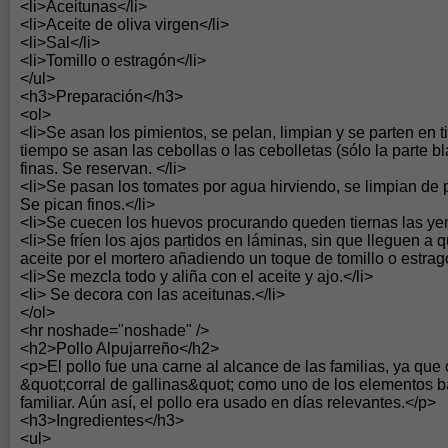
<li>Aceitunas</li>
<li>Aceite de oliva virgen</li>
<li>Sal</li>
<li>Tomillo o estragón</li>
</ul>
<h3>Preparación</h3>
<ol>
<li>Se asan los pimientos, se pelan, limpian y se parten en ti
tiempo se asan las cebollas o las cebolletas (sólo la parte bl
finas. Se reservan. </li>
<li>Se pasan los tomates por agua hirviendo, se limpian de pi
Se pican finos.</li>
<li>Se cuecen los huevos procurando queden tiernas las ye
<li>Se fríen los ajos partidos en láminas, sin que lleguen a
aceite por el mortero añadiendo un toque de tomillo o estragó
<li>Se mezcla todo y aliña con el aceite y ajo.</li>
<li> Se decora con las aceitunas.</li>
</ol>
<hr noshade="noshade" />
<h2>Pollo Alpujarreño</h2>
<p>El pollo fue una carne al alcance de las familias, ya que 
&quot;corral de gallinas&quot; como uno de los elementos 
familiar. Aún así, el pollo era usado en días relevantes.</p>
<h3>Ingredientes</h3>
<ul>