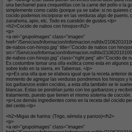
una bechamel para croquetillas con la carne del pollo o la ga
simplemente como caldo (porque ya se sabe: si no quieres cal
cocido podemos incorporar en las verduras algo de puerro, c
zanahoria, apio, etc. Todo es cuestión de gustos.</p>
<h2>Cocido de nabos con hinojos</h2>
<p>
<a rel="grupoImages" class="imagen"
href="/Servicios/Informacion/informacion.nsf/dx/21062010
de-nabos-con-hinojo.jpg" title="Cocido de nabos con hinoj
src="/Servicios/Informacion/informacion.nsf/dx/210620101
de-nabos-con-hinojo.jpg" class="right peq" alt="Cocido de n
Es costumbre tomar una olla exótica como esta en algunos 
sobre todo en la sierra, en Tabernas. </p>
<p>Es una olla que se elabora igual que la receta anterior de
momento de agregar las verduras pondremos los hinojos y l
los garbanzos estén cocidos, a esta olla también se le suel
blancas. Estas se pondrían junto con los garbanzos y recibi
tratamiento, puesto que tienen el mismo sistema de cocción.
<p>Los demás ingredientes como en la receta del cocido p
del cerdo.</p>
<h2>Migas de harina: (Trigo, sémola y panizo)</h2>
<p>
<a rel="grupoImages" class="imagen"