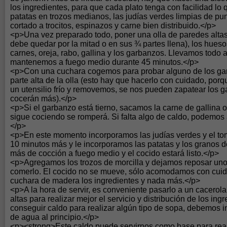
los ingredientes, para que cada plato tenga con facilidad lo
patatas en trozos medianos, las judías verdes limpias de pun
cortado a trocitos, espinazos y carne bien distribuido.</p>
<p>Una vez preparado todo, poner una olla de paredes altas 
debe quedar por la mitad o en sus ¾ partes llena), los hues
carnes, oreja, rabo, gallina y los garbanzos. Llevamos todo a
mantenemos a fuego medio durante 45 minutos.</p>
<p>Con una cuchara cogemos para probar alguno de los gar
parte alta de la olla (esto hay que hacerlo con cuidado, porq
un utensilio frío y removemos, se nos pueden zapatear los 
cocerán más).</p>
<p>Si el garbanzo está tierno, sacamos la carne de gallina o
sigue cociendo se romperá. Si falta algo de caldo, podemos 
</p>
<p>En este momento incorporamos las judías verdes y el t
10 minutos más y le incorporamos las patatas y los granos d
más de cocción a fuego medio y el cocido estará listo.</p>
<p>Agregamos los trozos de morcilla y dejamos reposar uno
comerlo. El cocido no se mueve, sólo acomodamos con cuid
cuchara de madera los ingredientes y nada más.</p>
<p>A la hora de servir, es conveniente pasarlo a un cacero
altas para realizar mejor el servicio y distribución de los in
conseguir caldo para realizar algún tipo de sopa, debemos i
de agua al principio.</p>
<p><strong>Este caldo puede servirnos como base para real