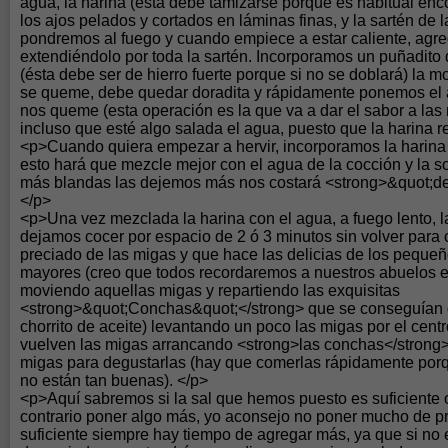
agua, la harina (ésta debe tamizarse porque es habitual enco
los ajos pelados y cortados en láminas finas, y la sartén de la
pondremos al fuego y cuando empiece a estar caliente, agre
extendiéndolo por toda la sartén. Incorporamos un puñadito 
(ésta debe ser de hierro fuerte porque si no se doblará) la
se queme, debe quedar doradita y rápidamente ponemos el 
nos queme (esta operación es la que va a dar el sabor a las
incluso que esté algo salada el agua, puesto que la harina r
<p>Cuando quiera empezar a hervir, incorporamos la harina
esto hará que mezcle mejor con el agua de la cocción y la 
más blandas las dejemos más nos costará <strong>&quot;des
</p>
<p>Una vez mezclada la harina con el agua, a fuego lento, l
dejamos cocer por espacio de 2 ó 3 minutos sin volver para
preciado de las migas y que hace las delicias de los pequeñ
mayores (creo que todos recordaremos a nuestros abuelos 
moviendo aquellas migas y repartiendo las exquisitas
<strong>&quot;Conchas&quot;</strong> que se conseguían
chorrito de aceite) levantando un poco las migas por el centr
vuelven las migas arrancando <strong>las conchas</strong> 
migas para degustarlas (hay que comerlas rápidamente porq
no están tan buenas). </p>
<p>Aquí sabremos si la sal que hemos puesto es suficiente 
contrario poner algo más, yo aconsejo no poner mucho de pri
suficiente siempre hay tiempo de agregar más, ya que si no 