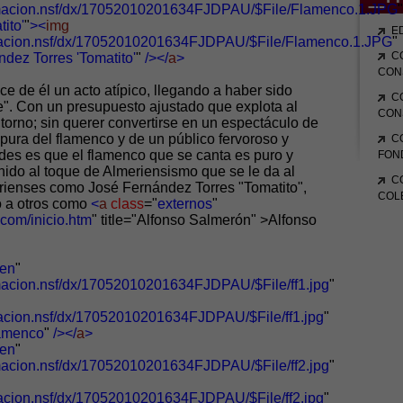
ormacion.nsf/dx/17052010201634FJDPAU/$File/Flamenco.1.JPG
"
ito'
"
><
img
E
ormacion.nsf/dx/17052010201634FJDPAU/$File/Flamenco.1.JPG
"
C
dez Torres 'Tomatito'
"
/></
a
>
CON
ce de él un acto atípico, llegando a haber sido
C
e". Con un presupuesto ajustado que explota al
CON
torno; sin querer convertirse en un espectáculo de
ura del flamenco y de un público fervoroso y
C
ades es que el flamenco que se canta es puro y
FON
nido al toque de Almeriensismo que se le da al
C
merienses como José Fernández Torres "Tomatito",
COL
o a otros como
<
a
class
="
externos
"
com/inicio.htm
" title="Alfonso Salmerón" >Alfonso
en
"
rmacion.nsf/dx/17052010201634FJDPAU/$File/ff1.jpg
"
macion.nsf/dx/17052010201634FJDPAU/$File/ff1.jpg
"
lamenco
"
/></
a
>
en
"
rmacion.nsf/dx/17052010201634FJDPAU/$File/ff2.jpg
"
macion.nsf/dx/17052010201634FJDPAU/$File/ff2.jpg
"