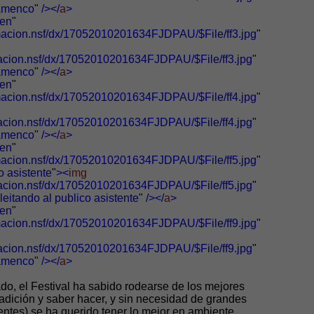
lamenco
"
/></
a
>
en
"
rmacion.nsf/dx/17052010201634FJDPAU/$File/ff3.jpg
"
macion.nsf/dx/17052010201634FJDPAU/$File/ff3.jpg
"
lamenco
"
/></
a
>
en
"
rmacion.nsf/dx/17052010201634FJDPAU/$File/ff4.jpg
"
macion.nsf/dx/17052010201634FJDPAU/$File/ff4.jpg
"
lamenco
"
/></
a
>
en
"
rmacion.nsf/dx/17052010201634FJDPAU/$File/ff5.jpg
"
o asistente
"
><
img
macion.nsf/dx/17052010201634FJDPAU/$File/ff5.jpg
"
leitando al publico asistente
"
/></
a
>
en
"
rmacion.nsf/dx/17052010201634FJDPAU/$File/ff9.jpg
"
macion.nsf/dx/17052010201634FJDPAU/$File/ff9.jpg
"
lamenco
"
/></
a
>
o, el Festival ha sabido rodearse de los mejores
adición y saber hacer, y sin necesidad de grandes
tentes) se ha querido tener lo mejor en ambiente