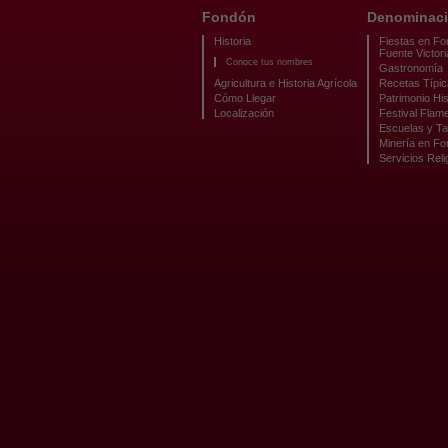
Fondón
Denominaci
Historia
Fiestas en Fo
Fuente Victori
Conoce tus nombres
Gastronomía
Agricultura e Historia Agrícola
Recetas Típi
Cómo Llegar
Patrimonio His
Localización
Festival Flam
Escuelas y Ta
Minería en F
Servicios Reli