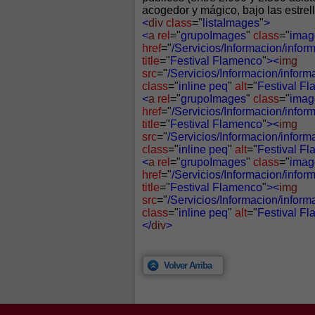
acogedor y mágico, bajo las estre
<
div
class
="
listaImages
"
>
<
a
rel
="
grupoImages
"
class
="
imag
href
="
/Servicios/Informacion/info
title
="
Festival Flamenco
"
><
img
src
="
/Servicios/Informacion/infor
class
="
inline peq
"
alt
="
Festival F
<
a
rel
="
grupoImages
"
class
="
imag
href
="
/Servicios/Informacion/info
title
="
Festival Flamenco
"
><
img
src
="
/Servicios/Informacion/infor
class
="
inline peq
"
alt
="
Festival F
<
a
rel
="
grupoImages
"
class
="
imag
href
="
/Servicios/Informacion/info
title
="
Festival Flamenco
"
><
img
src
="
/Servicios/Informacion/info
class
="
inline peq
"
alt
="
Festival F
</
div
>
Volver Arriba