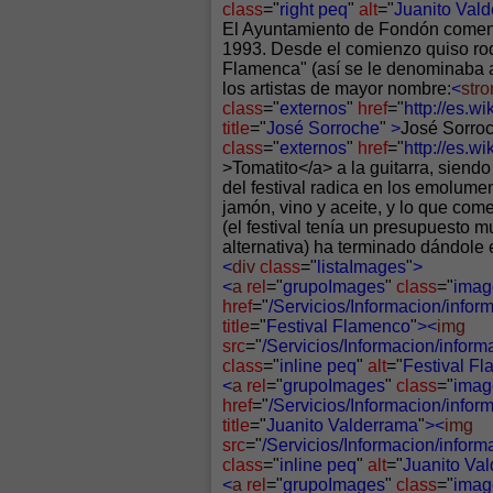
class
="
right peq
"
alt
="
Juanito Val
El Ayuntamiento de Fondón comenzó
1993. Desde el comienzo quiso rod
Flamenca" (así se le denominaba a
los artistas de mayor nombre:
<
str
class
="
externos
"
href
="
http://es.
title
="
José Sorroche
"
>
José Sorro
class
="
externos
"
href
="
http://es.w
>Tomatito</a> a la guitarra, siendo 
del festival radica en los emolume
jamón, vino y aceite, y lo que co
(el festival tenía un presupuesto 
alternativa) ha terminado dándole 
<
div
class
="
listaImages
"
>
<
a
rel
="
grupoImages
"
class
="
imag
href
="
/Servicios/Informacion/inf
title
="
Festival Flamenco
"
><
img
src
="
/Servicios/Informacion/info
class
="
inline peq
"
alt
="
Festival F
<
a
rel
="
grupoImages
"
class
="
imag
href
="
/Servicios/Informacion/inf
title
="
Juanito Valderrama
"
><
img
src
="
/Servicios/Informacion/info
class
="
inline peq
"
alt
="
Juanito Va
<
a
rel
="
grupoImages
"
class
="
imag