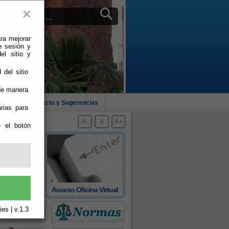
×
ra mejorar
e sesión y
el sitio y
 del sitio
 de manera
cias
Contacto y Sugerencias
rias para
A-
A
A+
e el botón
 oficial de
Acceso Oficina Virtual
rovincia
es | v.1.3