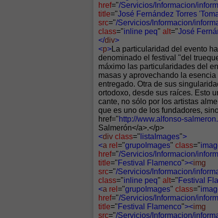
href
="
/Servicios/Informacion/inf
title
="
José Fernández Torres 'Tomat
src
="
/Servicios/Informacion/inf
class
="
inline peq
"
alt
="
José Fernán
</
div
>
<
p
>
La particularidad del evento ha
denominado el festival "del truequ
máximo las particularidades del en
masas y aprovechando la esencia p
entregado. Otra de sus singularid
ortodoxo, desde sus raíces. Esto u
cante, no sólo por los artistas al
que es uno de los fundadores, sin
href="
http://www.alfonso-salmeron.
Salmerón</a>.</p>
<
div
class
="
listaImages
"
>
<
a
rel
="
grupoImages
"
class
="
imag
href
="
/Servicios/Informacion/info
title
="
Festival Flamenco
"
><
img
src
="
/Servicios/Informacion/infor
class
="
inline peq
"
alt
="
Festival F
<
a
rel
="
grupoImages
"
class
="
imag
href
="
/Servicios/Informacion/info
title
="
Festival Flamenco
"
><
img
src
="
/Servicios/Informacion/infor