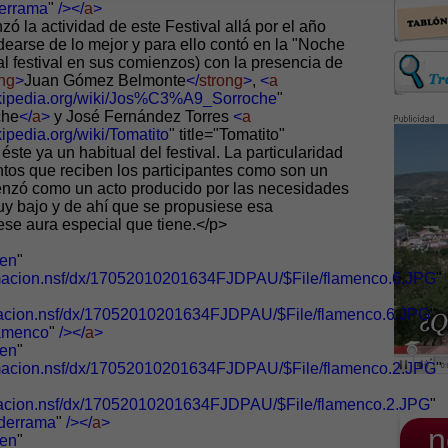
derrama
"
/></
a
>
 la actividad de este Festival allá por el año
earse de lo mejor y para ello contó en la "Noche
l festival en sus comienzos) con la presencia de
ong
>
Juan Gómez Belmonte
</
strong
>
,
<
a
wikipedia.org/wiki/Jos%C3%A9_Sorroche
"
che
</
a
>
y José Fernández Torres
<
a
ikipedia.org/wiki/Tomatito
" title="Tomatito"
éste ya un habitual del festival. La particularidad
ntos que reciben los participantes como son un
menzó como un acto producido por las necesidades
muy bajo y de ahí que se propusiese esa
ese aura especial que tiene.</p>
en
"
ormacion.nsf/dx/17052010201634FJDPAU/$File/flamenco.6.JPG
"
rmacion.nsf/dx/17052010201634FJDPAU/$File/flamenco.6.JPG
"
lamenco
"
/></
a
>
en
"
ormacion.nsf/dx/17052010201634FJDPAU/$File/flamenco.2.JPG
"
rmacion.nsf/dx/17052010201634FJDPAU/$File/flamenco.2.JPG
"
lderrama
"
/></
a
>
_n
en
"