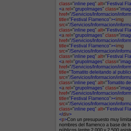
class
="
inline peq
"
alt
="
Festival F
<
a
rel
="
grupoImages
"
class
="
imag
href
="
/Servicios/Informacion/info
title
="
Festival Flamenco
"
><
img
src
="
/Servicios/Informacion/infor
class
="
inline peq
"
alt
="
Festival F
<
a
rel
="
grupoImages
"
class
="
imag
href
="
/Servicios/Informacion/info
title
="
Festival Flamenco
"
><
img
src
="
/Servicios/Informacion/infor
class
="
inline peq
"
alt
="
Festival F
<
a
rel
="
grupoImages
"
class
="
imag
href
="
/Servicios/Informacion/info
title
="
Tomatito deleitando al public
src
="
/Servicios/Informacion/infor
class
="
inline peq
"
alt
="
Tomatito de
<
a
rel
="
grupoImages
"
class
="
imag
href
="
/Servicios/Informacion/info
title
="
Festival Flamenco
"
><
img
src
="
/Servicios/Informacion/infor
class
="
inline peq
"
alt
="
Festival F
</
div
>
<
p
>
Con un presupuesto muy limitad
nombres del flamenco a base de tr
públicos (entre 2.000 y 2.500 asis