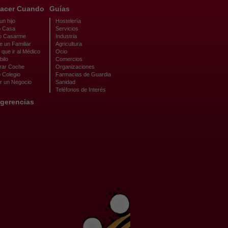
acer Cuando
Guías
n hijo
Hostelería
 Casa
Servicios
o Casarme
Industria
e un Familiar
Agricultura
que ir al Médico
Ocio
bilo
Comercios
ar Coche
Organizaciones
 Colegio
Farmacias de Guardia
r un Negocio
Sanidad
Teléfonos de Interés
gerencias