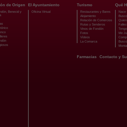
ón de Origen
El Ayuntamiento
Turismo
Qué H
ndón, Benecid y
Oficina Virtual
Restaurantes y Bares
Nace u
a
Alojamiento
Busco
Relación de Comercios
Quier
cas
Rutas y Senderos
Fallec
tórico
Vinos de Fondón
Tengo 
enco
Fotos
Me Ju
lleres
Vídeos
Compr
ondón
La Comarca
Busco
giosos
Monta
Farmacias
Contacto y Su