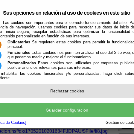
Sus opciones en relación al uso de cookies en este sitio
Las cookies son importantes para el correcto funcionamiento del sitio. Pa
encia de navegación, usamos cookies para recordar sus datos de inicio d
 un inicio seguro, recopilar estadísticas para optimizar la funcionalidad d
contenido personalizado en función de sus intereses.
Obligatorias
Se requieren estas cookies para permitir la funcionalidad
principal.
Funcionales
Estas cookies nos permiten analizar el uso del Sitio web,
que podamos medir y mejorar el funcionamiento.
El Ayuntamiento
Turismo
Qué Hacer Cuando
Guías
Farma
Personalizadas
Estas cookies son utilizadas por empresas publicita
publicar anuncios relevantes para sus intereses.
 inhabilitar las cookies funcionales y/o personalizadas, haga click sobr
iente.
nco
Rechazar cookies
Boletín
Guardar configuración
la P
en
"
rmacion.nsf/dx/17052010201634FJDPAU/$File/ff8.jpg
"
tica de Cookies]
Gestión de cooki
macion.nsf/dx/17052010201634FJDPAU/$File/ff8.jpg
"