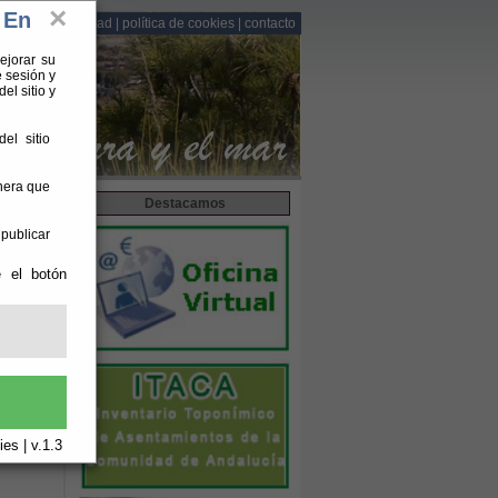
×
 En
lítica de privacidad
|
política de cookies
|
contacto
ejorar su
 sesión y
el sitio y
el sitio
anera que
Destacamos
 publicar
e el botón
es | v.1.3