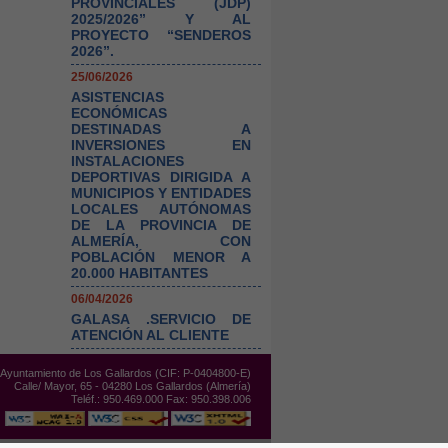
PROVINCIALES (JDP)
2025/2026” Y AL
PROYECTO “SENDEROS
2026”.
25/06/2026
ASISTENCIAS
ECONÓMICAS
DESTINADAS A
INVERSIONES EN
INSTALACIONES
DEPORTIVAS DIRIGIDA A
MUNICIPIOS Y ENTIDADES
LOCALES AUTÓNOMAS
DE LA PROVINCIA DE
ALMERÍA, CON
POBLACIÓN MENOR A
20.000 HABITANTES
06/04/2026
GALASA .SERVICIO DE
ATENCIÓN AL CLIENTE
 Ayuntamiento de Los Gallardos (CIF: P-0404800-E)
Calle/ Mayor, 65 - 04280 Los Gallardos (Almería)
Teléf.: 950.469.000 Fax: 950.398.006