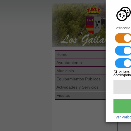
ofrecerle
Está
Home
Escucha
Ayuntamiento
Cons
Municipio
Si quiere
correspond
Direcc
Equipamientos Públicos
C/
Teléfo
Actividades y Servicios
950
Fiestas
-----
[Ver Polít