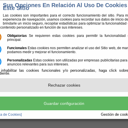
Sus Opciones En Relación Al Uso De Cookies
inicio
|
mapa web
|
aviso legal
|
po
Este Sitio
Las cookies son importantes para el correcto funcionamiento del sitio. Para m
experiencia de navegación, usamos cookies para recordar sus datos de inicio de
brindarle un inicio seguro, recopilar estadísticas para optimizar la funcionalidad d
 contenido personalizado en función de sus intereses.
Obligatorias
Se requieren estas cookies para permitir la funcionalidad d
principal.
Funcionales
Estas cookies nos permiten analizar el uso del Sitio web, de m
podamos medir y mejorar el funcionamiento.
Consultorio de Los Gallardos
 en: »
»
r
Personalizadas
Estas cookies son utilizadas por empresas publicitarias para
ultorio de Los Gallardos
anuncios relevantes para sus intereses.
 inhabilitar las cookies funcionales y/o personalizadas, haga click sobr
iente.
ión:
no:
Rechazar cookies
Guardar configuración
Gestión de cooki
ica de Cookies]