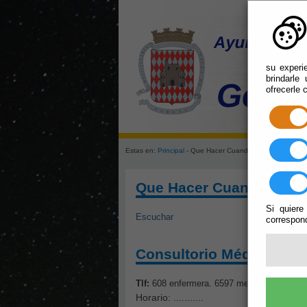
su experi
brindarle
ofrecerle 
Estas en:
Principal
- Que Hacer Cuando: Ir al Médico
Que Hacer Cuando: Ir al
Si quiere
Escuchar
correspond
Consultorio Médico de
Tlf:
608 enfermera. 6597 medico
Calle , 11
Horario: ...........