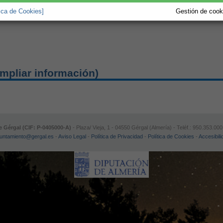
tica de Cookies]
Gestión de cooki
mpliar información)
 Gérgal (CIF: P-0405000-A)
- Plaza/ Vieja, 1 - 04550 Gérgal (Almería) - Teléf.: 950.353.00
untamiento@gergal.es
-
Aviso Legal
-
Política de Privacidad
-
Política de Cookies
-
Accesibili