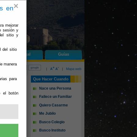
×
es en
ra mejorar
e sesión y
el sitio y
 del sitio
do
Gérgal
Guías
 de manera
+
-
|
A
A
|
Mapa web
rias para
Que Hacer Cuando
Nace una Persona
e el botón
Fallece un Familiar
Quiero Casarme
Me Jubilo
Busco Colegio
Busco Instituto