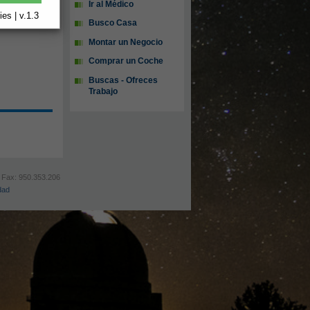
Ir al Médico
es | v.1.3
Busco Casa
Montar un Negocio
Comprar un Coche
Buscas - Ofreces
Trabajo
0 Fax: 950.353.206
dad