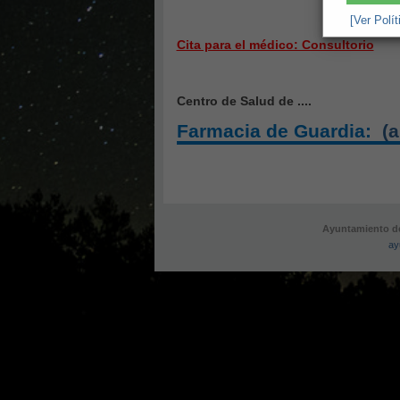
[Ver Polí
Cita para el médico: Consultorio
Centro de Salud de ....
Farmacia de Guardia:
(a
Ayuntamiento de
ay