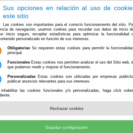
Sus opciones en relación al uso de cooki
este sitio
Las cookies son importantes para el correcto funcionamiento del sitio. Pa
encia de navegación, usamos cookies para recordar sus datos de inicio d
 un inicio seguro, recopilar estadísticas para optimizar la funcionalidad d
contenido personalizado en función de sus intereses.
Obligatorias
Se requieren estas cookies para permitir la funcionalidad
El Ayuntamiento
Administración-e
Que Hacer Cuan
principal.
Funcionales
Estas cookies nos permiten analizar el uso del Sitio web,
que podamos medir y mejorar el funcionamiento.
Personalizadas
Estas cookies son utilizadas por empresas publicita
 Médico
publicar anuncios relevantes para sus intereses.
 inhabilitar las cookies funcionales y/o personalizadas, haga click sobr
iente.
Rechazar cookies
 GÉRGAL
Guardar configuración