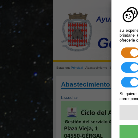
su experi
brindarle
ofrecerle 
Estas en:
Principal
- Abastecimiento - Saneamiento
Abastecimiento - Sanea
Si quiere
Escuchar
correspond