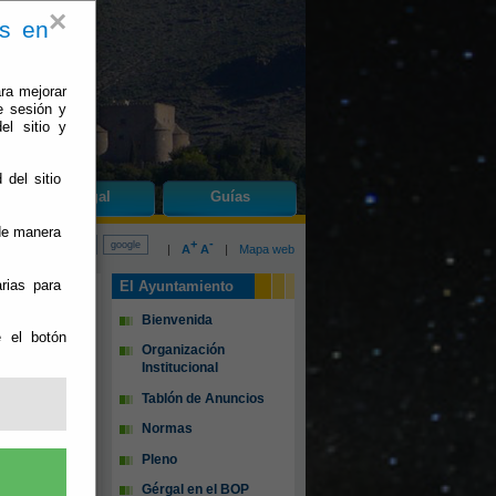
×
es en
ra mejorar
e sesión y
el sitio y
 del sitio
do
Gérgal
Guías
 de manera
+
-
|
A
A
|
Mapa web
rias para
El Ayuntamiento
Bienvenida
e el botón
Organización
Institucional
Tablón de Anuncios
Normas
Pleno
Gérgal en el BOP