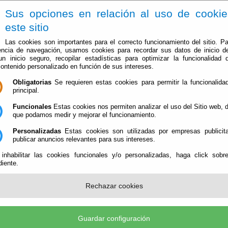
Sus opciones en relación al uso de cooki
este sitio
Las cookies son importantes para el correcto funcionamiento del sitio. Pa
encia de navegación, usamos cookies para recordar sus datos de inicio d
 un inicio seguro, recopilar estadísticas para optimizar la funcionalidad d
contenido personalizado en función de sus intereses.
Obligatorias
Se requieren estas cookies para permitir la funcionalidad
El Ayuntamiento
Administración-e
Que Hacer Cuan
principal.
Funcionales
Estas cookies nos permiten analizar el uso del Sitio web,
que podamos medir y mejorar el funcionamiento.
Personalizadas
Estas cookies son utilizadas por empresas publicita
miento
publicar anuncios relevantes para sus intereses.
 inhabilitar las cookies funcionales y/o personalizadas, haga click sobr
iente.
Rechazar cookies
Guardar configuración