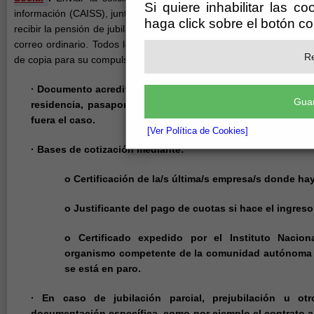
Si quiere inhabilitar las c
información (CAISS), junto con la documentación necesaria. Una v
haga click sobre el botón c
recibir la pensión de jubilación, usted, como interesado, recibirá u
correo ordinario. Todos los documentos deben ser presentados e
Re
de copia para su compulsa, o en fotocopia ya compulsada.
· Documento acreditativo de las personas que figuren en la 
Guar
residencia, pasaporte, y documentación acreditativa de la
fuera el caso.
[Ver Política de Cookies]
· Bases de cotización mediante:
o Certificación de la/s última/s empresa/s donde ha
o Justificante del pago de cuotas si hace el ingres
o Certificado expedido por el Instituto Nacio
organismo competente de la comunidad autónoma a
se está en paro.
· En caso de jubilación parcial, prejubilación u otr
documentación específica, como por ejemplo el contrato a 