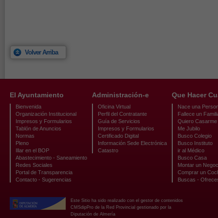
Volver Arriba
El Ayuntamiento
Administración-e
Que Hacer C
Bienvenida
Oficina Virtual
Nace una Perso
Organización Institucional
Perfil del Contratante
Fallece un Famili
Impresos y Formularios
Guía de Servicios
Quiero Casarme
Tablón de Anuncios
Impresos y Formularios
Me Jubilo
Normas
Certificado Digital
Busco Colegio
Pleno
Información Sede Electrónica
Busco Instituto
Illar en el BOP
Catastro
ir al Médico
Abastecimiento - Saneamiento
Busco Casa
Redes Sociales
Montar un Negoc
Portal de Transparencia
Comprar un Coc
Contacto - Sugerencias
Buscas - Ofrece
Este Sitio ha sido realizado con el gestor de contenidos
CMSdipPro de la Red Provincial gestionado por la
Diputación de Almería