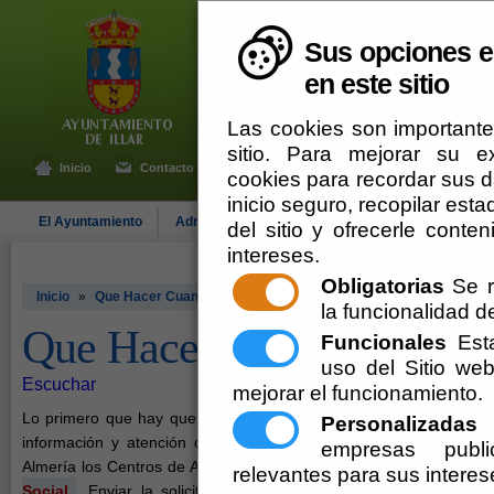
Sus opciones e
en este sitio
Las cookies son importante
sitio. Para mejorar su 
Inicio
Contacto
cookies para recordar sus da
inicio seguro, recopilar esta
El Ayuntamiento
Administración-e
Que Hacer Cuando
Illar
del sitio y ofrecerle cont
intereses.
Obligatorias
Se r
Inicio
»
Que Hacer Cuando: Me Jubilo
la funcionalidad del
Que Hacer Cuando: Me Ju
Funcionales
Esta
uso del Sitio w
Escuchar
mejorar el funcionamiento.
Lo primero que hay que hacer para solicitar la pensión por jubila
Personalizadas
E
información y atención de la Seguridad Social (CAISS) que corr
empresas publi
Almería los Centros de Atención e Información vienen indicados 
relevantes para sus interes
Social
.
Enviar la solicitud por correo o llevarla presencialmen