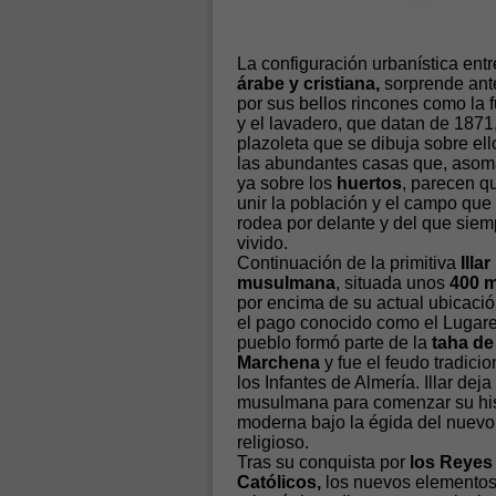
La configuración urbanística entr
árabe y cristiana,
sorprende ant
por sus bellos rincones como la 
y el lavadero, que datan de 1871,
plazoleta que se dibuja sobre ell
las abundantes casas que, aso
ya sobre los
huertos
, parecen q
unir la población y el campo que 
rodea por delante y del que siem
vivido.
Continuación de la primitiva
Illar
musulmana
, situada unos
400 m
por encima de su actual ubicació
el pago conocido como el Lugarej
pueblo formó parte de la
taha de
Marchena
y fue el feudo tradicio
los Infantes de Almería. Illar deja
musulmana para comenzar su his
moderna bajo la égida del nuevo
religioso.
Tras su conquista por
los Reyes
Católicos,
los nuevos elemento