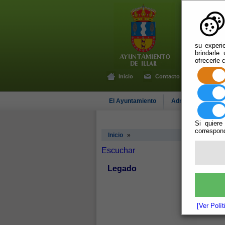
su experi
brindarle
ofrecerle 
Inicio
Contacto
El Ayuntamiento
Administración-e
Si quiere
correspond
Inicio
»
Escuchar
Legado
[Ver Polí