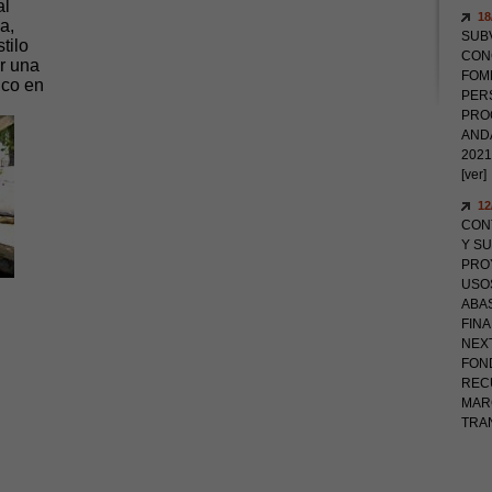
al
18
a,
SUB
tilo
CON
or una
FOM
uco en
PER
PROG
AND
2021
[ver]
12
CON
Y SU
PROY
USO
ABAS
FIN
NEX
FON
RECU
MAR
TRA