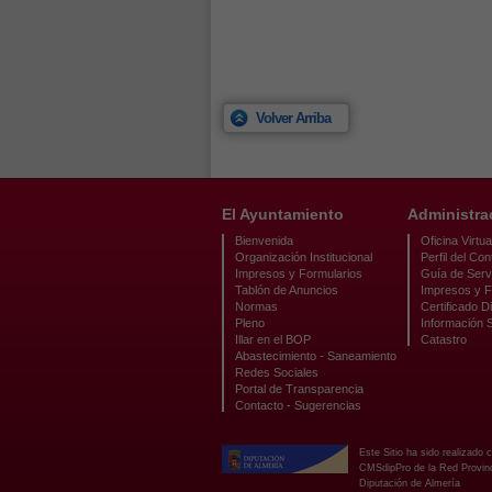
Volver Arriba
El Ayuntamiento
Administra
Bienvenida
Oficina Virtua
Organización Institucional
Perfil del Con
Impresos y Formularios
Guía de Serv
Tablón de Anuncios
Impresos y F
Normas
Certificado Di
Pleno
Información 
Illar en el BOP
Catastro
Abastecimiento - Saneamiento
Redes Sociales
Portal de Transparencia
Contacto - Sugerencias
Este Sitio ha sido realizado 
CMSdipPro de la Red Provinci
Diputación de Almería