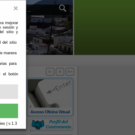
×
ra mejorar
e sesión y
el sitio y
 del sitio
 de manera
rias para
A-
A
A+
e el botón
 oficial de
Acceso Oficina Virtual
rovincia
es | v.1.3