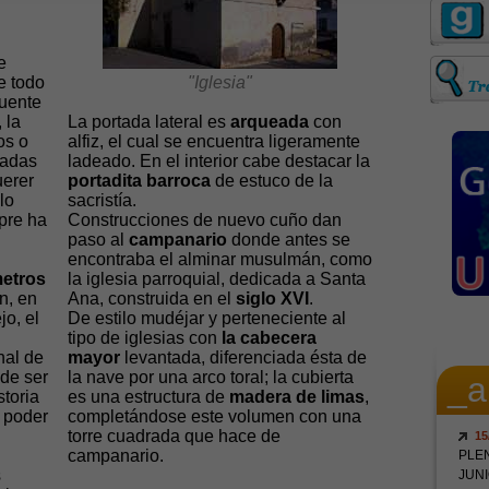
e
e todo
"Iglesia"
fuente
 la
La portada lateral es
arqueada
con
os o
alfiz, el cual se encuentra ligeramente
madas
ladeado. En el interior cabe destacar la
uerer
portadita barroca
de estuco de la
lo
sacristía.
pre ha
Construcciones de nuevo cuño dan
paso al
campanario
donde antes se
encontraba el alminar musulmán, como
etros
la iglesia parroquial, dedicada a Santa
n, en
Ana, construida en el
siglo XVI
.
o, el
De estilo mudéjar y perteneciente al
tipo de iglesias con
la cabecera
nal de
mayor
levantada, diferenciada ésta de
 de ser
la nave por una arco toral; la cubierta
_a
toria
es una estructura de
madera de limas
,
 poder
completándose este volumen con una
torre cuadrada que hace de
15
campanario.
PLE
s
JUNI