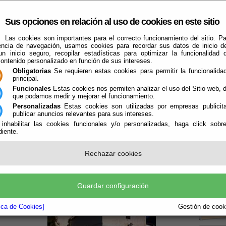
Sus opciones en relación al uso de cookies en este sitio
Las cookies son importantes para el correcto funcionamiento del sitio. Pa
encia de navegación, usamos cookies para recordar sus datos de inicio d
 un inicio seguro, recopilar estadísticas para optimizar la funcionalidad d
contenido personalizado en función de sus intereses.
Obligatorias
Se requieren estas cookies para permitir la funcionalidad
principal.
Funcionales
Estas cookies nos permiten analizar el uso del Sitio web,
que podamos medir y mejorar el funcionamiento.
Que Hacer Cuando
Illar
Guías
Personalizadas
Estas cookies son utilizadas por empresas publicita
publicar anuncios relevantes para sus intereses.
 inhabilitar las cookies funcionales y/o personalizadas, haga click sobr
iente.
Rechazar cookies
Boletín
Guardar configuración
la P
tica de Cookies]
Gestión de cooki