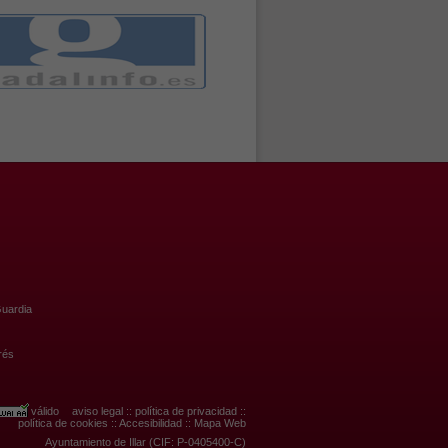
uardia
rés
válido
aviso legal
::
política de privacidad
::
política de cookies
::
Accesibilidad
::
Mapa Web
Ayuntamiento de Illar (CIF: P-0405400-C)