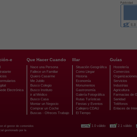
ción-e
Que Hacer Cuando
Illar
Guías
l
Nace una Persona
Situación Geográfica
Hostelería
tratante
Fallece un Familiar
Como Llegar
Comercios
icios
Quiero Casarme
Historia
Organizaciones
ormularios
Me Jubilo
Economía
Servicios
gital
Busco Colegio
Monumentos
Industrias
Sede Electrónica
Busco Instituto
Gastronomía
Agricultura
ir al Médico
Galería Fotográfica
Farmacias de G
Busco Casa
Rutas Turísticas
Sanidad
Montar un Negocio
Fiestas y Eventos
Teléfonos
Comprar un Coche
Callejero CDAU
Enlaces de Inte
Buscas - Ofreces Trabajo
El Tiempo
1.0 válido
2.1 válido
con el gestor de contenidos
al gestionado por la