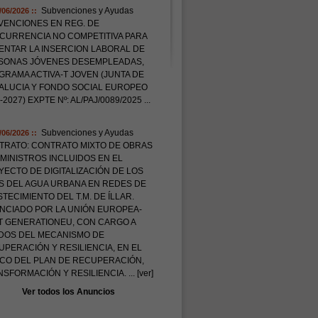
Subvenciones y Ayudas
/06/2026 ::
VENCIONES EN REG. DE
CURRENCIA NO COMPETITIVA PARA
ENTAR LA INSERCION LABORAL DE
SONAS JÓVENES DESEMPLEADAS,
RAMA ACTIVA-T JOVEN (JUNTA DE
ALUCIA Y FONDO SOCIAL EUROPEO
-2027) EXPTE Nº: AL/PAJ/0089/2025
...
Subvenciones y Ayudas
/06/2026 ::
TRATO: CONTRATO MIXTO DE OBRAS
MINISTROS INCLUIDOS EN EL
ECTO DE DIGITALIZACIÓN DE LOS
S DEL AGUA URBANA EN REDES DE
TECIMIENTO DEL T.M. DE ÍLLAR.
ANCIADO POR LA UNIÓN EUROPEA-
T GENERATIONEU, CON CARGO A
DOS DEL MECANISMO DE
PERACIÓN Y RESILIENCIA, EN EL
CO DEL PLAN DE RECUPERACIÓN,
NSFORMACIÓN Y RESILIENCIA.
... [ver]
Ver todos los Anuncios