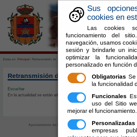
Sus opcione
cookies en est
Las cookies so
funcionamiento del sit
navegación, usamos cookie
Ayuntamiento
Enlaces de in
sesión y brindarle un inic
optimizar la funcionali
Estas en:
Principal
› Retransmisión de Plenos en directo o grabados
personalizado en función d
Retransmisión de Plenos en directo o gr
Obligatorias
Se 
la funcionalidad de
Escuchar
En la actualidad se están arbitrando las medidas técnicas necesarias par
Funcionales
Est
uso del Sitio 
mejorar el funcionamiento.
Personalizadas
Ayuntamiento de Laujar de Andarax (Cif: P-0405700-F)
- Plaza Mayor
empresas publ
registro@laujardeandarax.es
-