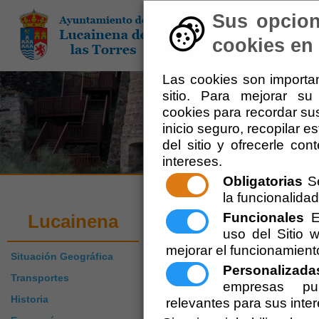
Sus opcion
El Ayuntamiento
-
Adm
cookies en 
Las cookies son importan
sitio. Para mejorar s
cookies para recordar sus
inicio seguro, recopilar e
del sitio y ofrecerle co
intereses.
Obligatorias
Se
la funcionalidad 
Cómo Llegar a Lu
Funcionales
Es
Lucainena
uso del Sitio
mejorar el funcionamient
Situación Geográfica
Escuchar
Personalizada
Transportes
empresas pub
Historia
relevantes para sus inte