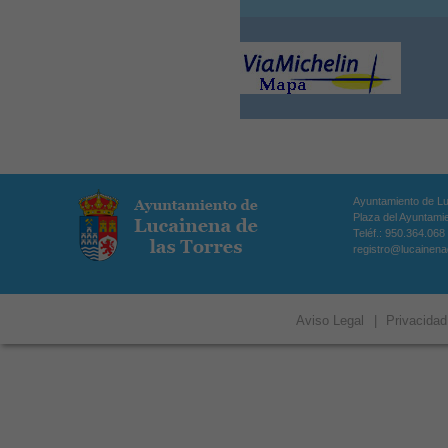
La
Ayuntamiento de Lu
Plaza del Ayuntamie
Teléf.: 950.364.068
registro@lucainena
Aviso Legal
|
Privacidad