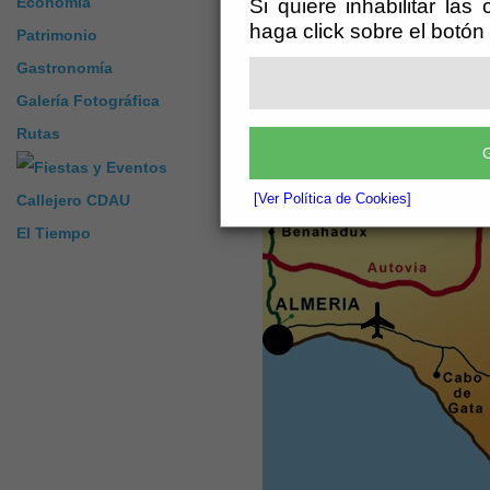
Economía
Si quiere inhabilitar las
haga click sobre el botón
Patrimonio
Gastronomía
Galería Fotográfica
Rutas
G
[Ver Política de Cookies]
Callejero CDAU
El Tiempo