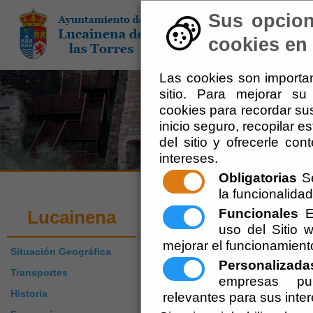
Sus opcion
El Ayuntamiento
-
Adm
cookies en 
Las cookies son importan
sitio. Para mejorar s
cookies para recordar sus
inicio seguro, recopilar e
del sitio y ofrecerle co
intereses.
Obligatorias
Se
la funcionalidad 
Gastronomía de 
Funcionales
Es
Lucainena
uso del Sitio
mejorar el funcionamient
Situación Geográfica
Escuchar
Personalizada
Transportes
Gastronomía:
empresas pub
Historia
relevantes para sus inte
Gurullos de conejo. Pelotas de maíz. Per
calabazas. Potaje de trigo. Jormigones. 