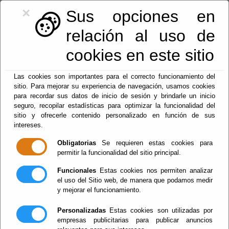
×
Sus opciones en
relación al uso de
cookies en este sitio
950.42.46.54
|
registro@lucar.es
Las cookies son importantes para el correcto funcionamiento del
sitio. Para mejorar su experiencia de navegación, usamos cookies
para recordar sus datos de inicio de sesión y brindarle un inicio
seguro, recopilar estadísticas para optimizar la funcionalidad del
sitio y ofrecerle contenido personalizado en función de sus
Fiestas y eventos
intereses.
Obligatorias
Se requieren estas cookies para
Menu
permitir la funcionalidad del sitio principal.
Funcionales
Estas cookies nos permiten analizar
el uso del Sitio web, de manera que podamos medir
HISTORIA DE LUCAR
y mejorar el funcionamiento.
Personalizadas
Estas cookies son utilizadas por
Escuchar
empresas publicitarias para publicar anuncios