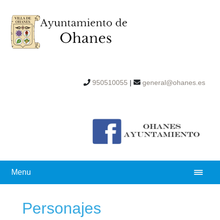
950510055
|
general@ohanes.es
Menu
Personajes