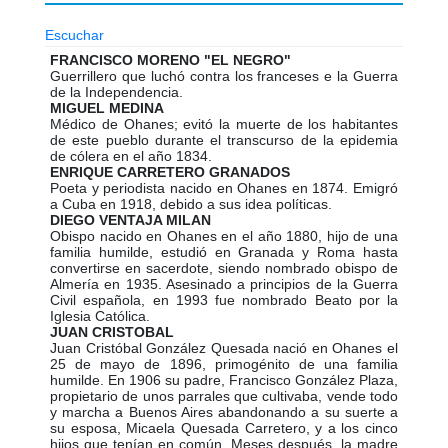
Escuchar
FRANCISCO MORENO "EL NEGRO"
Guerrillero que luchó contra los franceses e la Guerra
de la Independencia.
MIGUEL MEDINA
Médico de Ohanes; evitó la muerte de los habitantes
de este pueblo durante el transcurso de la epidemia
de cólera en el año 1834.
ENRIQUE CARRETERO GRANADOS
Poeta y periodista nacido en Ohanes en 1874. Emigró
a Cuba en 1918, debido a sus idea políticas.
DIEGO VENTAJA MILAN
Obispo nacido en Ohanes en el año 1880, hijo de una
familia humilde, estudió en Granada y Roma hasta
convertirse en sacerdote, siendo nombrado obispo de
Almería en 1935. Asesinado a principios de la Guerra
Civil española, en 1993 fue nombrado Beato por la
Iglesia Católica.
JUAN CRISTOBAL
Juan Cristóbal González Quesada nació en Ohanes el
25 de mayo de 1896, primogénito de una familia
humilde. En 1906 su padre, Francisco González Plaza,
propietario de unos parrales que cultivaba, vende todo
y marcha a Buenos Aires abandonando a su suerte a
su esposa, Micaela Quesada Carretero, y a los cinco
hijos que tenían en común. Meses después, la madre