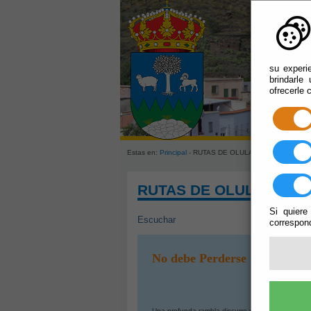
su experi
brindarle
ofrecerle 
Estas en:
Principal
- RUTAS DE OLULA DE CASTRO
RUTAS DE OLULA DE C
Si quiere
Escuchar
correspond
No debe Perderse
Una profunda rambla discurre paralela a la carret