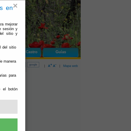
×
es en
ra mejorar
e sesión y
el sitio y
 del sitio
do
Olula de Castro
Guías
 de manera
+
-
|
A
A
|
Mapa web
rias para
e el botón