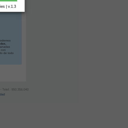
es | v.1.3
 podemos
adas,
alanadas
n con
do de todo
- Telef.: 950.356.040
idad