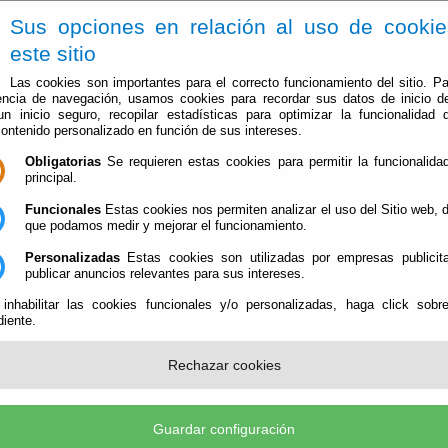
Sus opciones en relación al uso de cooki
este sitio
Las cookies son importantes para el correcto funcionamiento del sitio. Pa
encia de navegación, usamos cookies para recordar sus datos de inicio d
 un inicio seguro, recopilar estadísticas para optimizar la funcionalidad d
contenido personalizado en función de sus intereses.
Obligatorias
Se requieren estas cookies para permitir la funcionalidad
Ayuntamiento
Administración-e
Qué Hacer Cuan
principal.
Funcionales
Estas cookies nos permiten analizar el uso del Sitio web,
que podamos medir y mejorar el funcionamiento.
Personalizadas
Estas cookies son utilizadas por empresas publicita
ASTRO
publicar anuncios relevantes para sus intereses.
 inhabilitar las cookies funcionales y/o personalizadas, haga click sobr
iente.
Rechazar cookies
Guardar configuración
era, hasta la misma