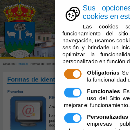
Sus opcione
cookies en est
Las cookies so
funcionamiento del sit
navegación, usamos cookie
sesión y brindarle un inic
Ayuntamien
optimizar la funcionali
personalizado en función d
Estas en:
Principal
- Formas de Identificación y Autenticación de los Interesados
Obligatorias
Se 
Formas de Identificación y Autenticación
la funcionalidad de
Funcionales
Est
Escuchar
uso del Sitio 
REGLAMENTO REGULADOR DE LA ADMINIS
mejorar el funcionamiento.
Artículo 16. Formas de identificación y auten
Personalizadas
Las personas físicas
que se relacionen con las
podrán utilizar los siguientes sistemas para su i
empresas publ
documentos electrónicos que produzcan: