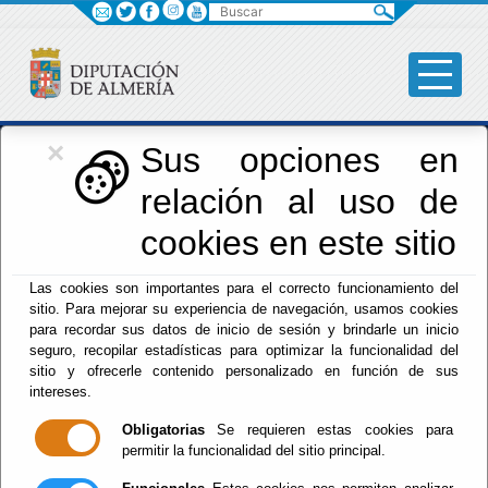
Buscar
×
Iniciativas Europeas
Sus opciones en
relación al uso de
Europedirectalmeria
cookies en este sitio
Las cookies son importantes para el correcto funcionamiento del
sitio. Para mejorar su experiencia de navegación, usamos cookies
para recordar sus datos de inicio de sesión y brindarle un inicio
seguro, recopilar estadísticas para optimizar la funcionalidad del
sitio y ofrecerle contenido personalizado en función de sus
Inicio
- Iniciativas Europeas
- RIEA 2024 - CALENDARIO
intereses.
RED DE INFORMACIÓN EUROPEA DE ANDALUCÍA
Obligatorias
Se requieren estas cookies para
RIEA 2024 -
permitir la funcionalidad del sitio principal.