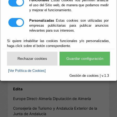
Funcionales
Estas cookies nos permiten analizar
CALENDARIO RED
el uso del Sitio web, de manera que podamos medir
y mejorar el funcionamiento.
DE INFORMACIÓN
Personalizadas
Estas cookies son utilizadas por
empresas publicitarias para publicar anuncios
EUROPEA DE
relevantes para sus intereses.
ANDALUCÍA
Si quiere inhabilitar las cookies funcionales y/o personalizadas,
haga click sobre el botón correspondiente.
Rechazar cookies
Guardar configuración
Título
[Ver Política de Cookies]
Calendario 2025 Red de Información Europea de
Gestión de cookies | v.1.3
Andalucía (RIEA)
Edita
Europe Direct-Almería Diputación de Almería
Consejería de Turismo y Andalucía Exterior de la
Junta de Andalucía