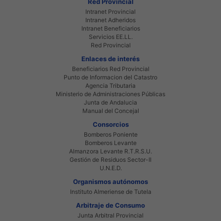
Red Provincial
Intranet Provincial
Intranet Adheridos
Intranet Beneficiarios
Servicios EE.LL.
Red Provincial
Enlaces de interés
Beneficiarios Red Provincial
Punto de Informacion del Catastro
Agencia Tributaria
Ministerio de Administraciones Públicas
Junta de Andalucia
Manual del Concejal
Consorcios
Bomberos Poniente
Bomberos Levante
Almanzora Levante R.T.R.S.U.
Gestión de Residuos Sector-II
U.N.E.D.
Organismos autónomos
Instituto Almeriense de Tutela
Arbitraje de Consumo
Junta Arbitral Provincial