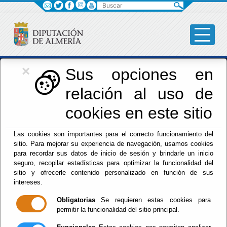
Buscar
×
Iniciativas Europeas
Sus opciones en
relación al uso de
Europedirectalmeria
cookies en este sitio
Las cookies son importantes para el correcto funcionamiento del
sitio. Para mejorar su experiencia de navegación, usamos cookies
para recordar sus datos de inicio de sesión y brindarle un inicio
seguro, recopilar estadísticas para optimizar la funcionalidad del
sitio y ofrecerle contenido personalizado en función de sus
Inicio
- Iniciativas Europeas
- Proyecto "Tic@l". 2004-
intereses.
2007
Obligatorias
Se requieren estas cookies para
Proyecto "Tic@l".
permitir la funcionalidad del sitio principal.