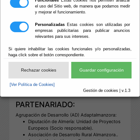
Funcionales
Estas cookies nos permiten analizar
2004-2007
el uso del Sitio web, de manera que podamos medir
y mejorar el funcionamiento.
Personalizadas
Estas cookies son utilizadas por
PROGRAMA:
empresas publicitarias para publicar anuncios
relevantes para sus intereses.
Iniciativa Comunitaria Equal. Segunda Convocatoria
Si quiere inhabilitar las cookies funcionales y/o personalizadas,
2004-2007.
haga click sobre el botón correspondiente.
TITULO:
Rechazar cookies
Guardar configuración
"Tecnología de la Información y la Comunicación en
[Ver Política de Cookies]
el Almanzora" (Tic@l).
Gestión de cookies | v.1.3
PARTENARIADO:
Agrupación de Desarrollo (AD) Adaptalmanzora:
Diputación de Almería: Unidad de Proyectos
Europeos (Socio responsable).
Asociación de Desarrollo Rural Almanzora..