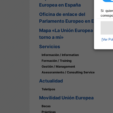
Europea en España
Si quier
Oficina de enlace del
correspo
Parlamento Europeo en España
Mapa «La Unión Europea en
torno a mí»
[Ver Po
Servicios
Información / Information
Formación / Training
Gestión / Management
Asesoramiento / Consulting Service
Actualidad
Teletipos
Movilidad Unión Europea
Becas
Prácticas