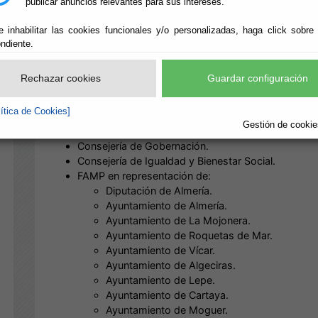
publicar anuncios relevantes para sus intereses.
Arena II.
e inhabilitar las cookies funcionales y/o personalizadas, haga click sobre
ndiente.
PARTENARIADO:
Rechazar cookies
Socio Responsable: Junta de Andalucía. Consejería de 
Guardar configuración
Socios:
lítica de Cookies]
Gestión de cookies
Consejería de Empleo.
Consejería de Gobernación.
Consejería de Igualdad y Bienestar Social.
FAMP en representación de:
Diputación de Almería.
Ayuntamiento de Almería.
Ayuntamiento de La Mojonera.
Ayuntamiento de Roquetas de Mar.
Ayuntamiento de Vícar.
Ayuntamiento de Algeciras.
Ayuntamiento de Lepe.
Ayuntamiento de Cartaya.
Ayuntamiento de Moguer.