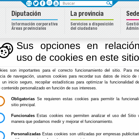
Buscar
Diputación
La provincia
Sede
Información corporativa
Servicios a disposición
Gestió
Áreas provinciales
del ciudadano
Admini
eas
Sus opciones en relación
uso de cookies en este siti
Inicio
- Iniciativas Europeas
- Proyecto "ARENA II". 2004-
kies son importantes para el correcto funcionamiento del sitio. Para me
Proyecto "ARENA II". 2
ncia de navegación, usamos cookies para recordar sus datos de inicio de 
e un inicio seguro, recopilar estadísticas para optimizar la funcionalidad de
e contenido personalizado en función de sus intereses.
Obligatorias
Se requieren estas cookies para permitir la funcional
PROGRAMA:
sitio principal.
Iniciativa Comunitaria Equal. Segunda Convocatoria 200
Funcionales
Estas cookies nos permiten analizar el uso del Sitio 
manera que podamos medir y mejorar el funcionamiento.
TITULO:
Personalizadas
Estas cookies son utilizadas por empresas publicitar