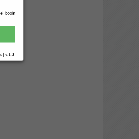
 el botón
Empleo.
 | v.1.3