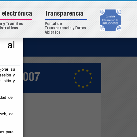
 electrónica
Transparencia
n y Trámites
Portal de
strativos
Transparencia y Datos
Abiertos
 al
o
2007
jorar su
004-2007
sesión y
l sitio y
idad del
4-2007.
web, de
ias para