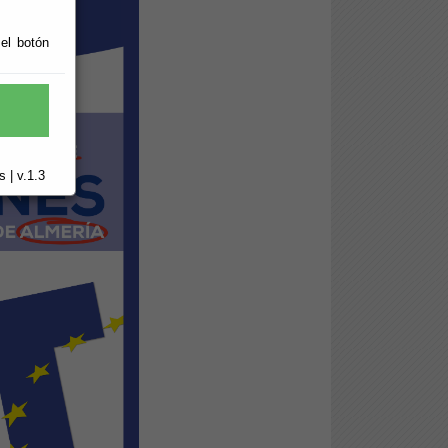
 el botón
 | v.1.3