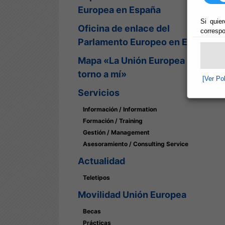
Europea en España
Si quier
Oficina de enlace del
correspo
Parlamento Europeo en España
Mapa «La Unión Europea en
torno a mí»
[Ver Po
Servicios
Información / Information
Formación / Training
Gestión / Management
Asesoramiento / Consulting Service
Actualidad
Teletipos
Movilidad Unión Europea
Becas
Prácticas