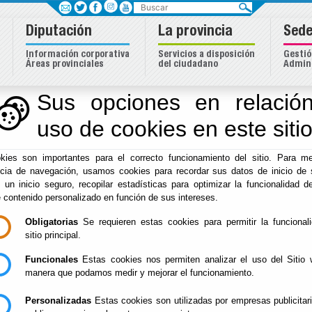
Buscar
Diputación
La provincia
Sede
Información corporativa
Servicios a disposición
Gestió
Áreas provinciales
del ciudadano
Admini
eas
Sus opciones en relación
uso de cookies en este siti
Inicio
- Iniciativas Europeas
- Proyecto de Inserción Labora
kies son importantes para el correcto funcionamiento del sitio. Para me
Proyecto de Inserción L
ncia de navegación, usamos cookies para recordar sus datos de inicio de 
e un inicio seguro, recopilar estadísticas para optimizar la funcionalidad de
e contenido personalizado en función de sus intereses.
Jóvenes de la Provincia
Obligatorias
Se requieren estas cookies para permitir la funcional
sitio principal.
Funcionales
Estas cookies nos permiten analizar el uso del Sitio 
manera que podamos medir y mejorar el funcionamiento.
Personalizadas
Estas cookies son utilizadas por empresas publicitar