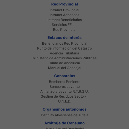
Red Provincial
Intranet Provincial
Intranet Adheridos
Intranet Beneficiarios
Servicios EE.LL.
Red Provincial
Enlaces de interés
Beneficiarios Red Provincial
Punto de Informacion del Catastro
Agencia Tributaria
Ministerio de Administraciones Públicas
Junta de Andalucia
Manual del Concejal
Consorcios
Bomberos Poniente
Bomberos Levante
Almanzora Levante R.T.R.S.U.
Gestión de Residuos Sector-II
U.N.E.D.
Organismos autónomos
Instituto Almeriense de Tutela
Arbitraje de Consumo
Junta Arbitral Provincial