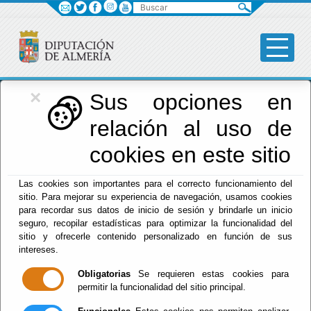
Buscar
×
Red Provincial
Sus opciones en
relación al uso de
de Almería
cookies en este sitio
Las cookies son importantes para el correcto funcionamiento del
Menú RPC
sitio. Para mejorar su experiencia de navegación, usamos cookies
para recordar sus datos de inicio de sesión y brindarle un inicio
Inicio
- Sede Electrónica. Calendario Oficial
seguro, recopilar estadísticas para optimizar la funcionalidad del
sitio y ofrecerle contenido personalizado en función de sus
Sede Electrónica.
intereses.
Obligatorias
Se requieren estas cookies para
Calendario Oficial
permitir la funcionalidad del sitio principal.