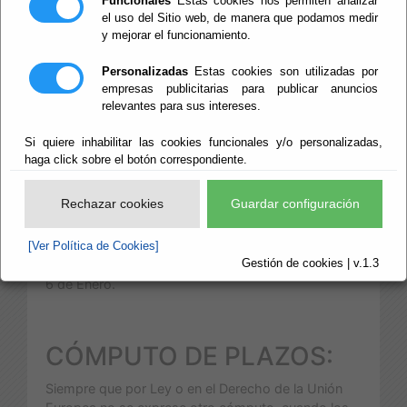
Funcionales
Estas cookies nos permiten analizar
el uso del Sitio web, de manera que podamos medir
y mejorar el funcionamiento.
CALENDARIO OFICIAL
SEDE ELECTRÓNICA
Personalizadas
Estas cookies son utilizadas por
empresas publicitarias para publicar anuncios
El calendario oficial de la Sede
relevantes para sus intereses.
Electrónica del
Ayuntamiento
de
Si quiere inhabilitar las cookies funcionales y/o personalizadas,
haga click sobre el botón correspondiente.
Nacimiento,
http://www.nacimiento.es
es el
siguiente:
Rechazar cookies
Guardar configuración
DÍAS INHÁBILES 2020:
[Ver Política de Cookies]
1 de Enero.
Gestión de cookies | v.1.3
6 de Enero.
CÓMPUTO DE PLAZOS:
Siempre que por Ley o en el Derecho de la Unión