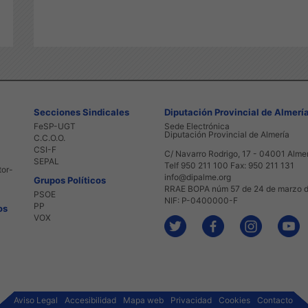
Secciones Sindicales
Diputación Provincial de Almerí
FeSP-UGT
Sede Electrónica
Diputación Provincial de Almería
C.C.O.O.
CSI-F
C/ Navarro Rodrigo, 17 - 04001 Alme
SEPAL
Telf 950 211 100 Fax: 950 211 131
tor-
info@dipalme.org
Grupos Políticos
RRAE BOPA núm 57 de 24 de marzo 
PSOE
NIF: P-0400000-F
PP
os
VOX
Aviso Legal
Accesibilidad
Mapa web
Privacidad
Cookies
Contacto