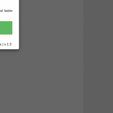
 el botón
 | v.1.3