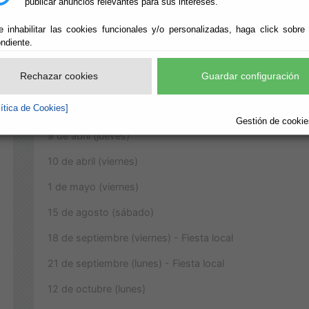
publicar anuncios relevantes para sus intereses.
e inhabilitar las cookies funcionales y/o personalizadas, haga click sobre
DÍAS DECLARADOS FESTIVOS PARA EL AÑO 2020:
ndiente.
1 de enero (miércoles)
Rechazar cookies
Guardar configuración
6 de enero (lunes)
lítica de Cookies]
28 de febrero (viernes)
Gestión de cookies
9 de abril (jueves)
10 de abril (viernes)
1 de mayo (viernes)
15 de agosto (sábado)
18 de septiembre (viernes) - Fiesta local
21 de septiembre (lunes) - Fiesta local
12 de octubre (lunes)