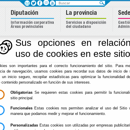
Buscar
Diputación
La provincia
Sede
Información corporativa
Servicios a disposición
Gestió
Áreas provinciales
del ciudadano
Admini
e Almería
Sus opciones en relación
uso de cookies en este siti
Inicio
- Sede Electrónica. Calendario Oficial
kies son importantes para el correcto funcionamiento del sitio. Para me
Sede Electrónica. C
ncia de navegación, usamos cookies para recordar sus datos de inicio de 
e un inicio seguro, recopilar estadísticas para optimizar la funcionalidad de
e contenido personalizado en función de sus intereses.
Obligatorias
Se requieren estas cookies para permitir la funcional
CALENDARIO OFICIAL SEDE E
sitio principal.
El calendario oficial de la Sede Ele
Funcionales
Estas cookies nos permiten analizar el uso del Sitio 
http://www.bédar.es
o
http://www
manera que podamos medir y mejorar el funcionamiento.
Personalizadas
Estas cookies son utilizadas por empresas publicitar