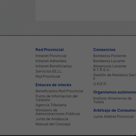
Red Provincial
Consorcios
Intranet Provincial
Bomberos Poniente
Intranet Adheridos
Bomberos Levante
Intranet Beneficiarios
Almanzora Levante
R.T.R.S.U.
Servicios EE.LL.
Gestión de Residuos Sec
Red Provincial
II
U.N.E.D.
Enlaces de interés
Beneficiarios Red Provincial
Organismos autónom
Punto de Informacion del
Instituto Almeriense de
Catastro
Tutela
Agencia Tributaria
Ministerio de
Arbitraje de Consumo
Administraciones Públicas
Junta Arbitral Provincial
Junta de Andalucia
Manual del Concejal