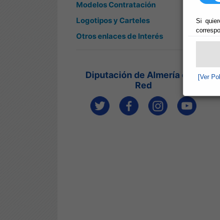
Modelos Contratación
Logotipos y Carteles
Si quier
correspo
Otros enlaces de Interés
Diputación de Almería en la
[Ver Po
Red