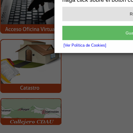
el patrón del pueblo es San Agapito. Es un t
de iglesias de cajón, construido en el siglo x
incendiada por los moriscos y posteriormen
su notable techumbre de madera, una arm
R
con paños de estrellas de ocho puntas y la
Gua
[Ver Política de Cookies]