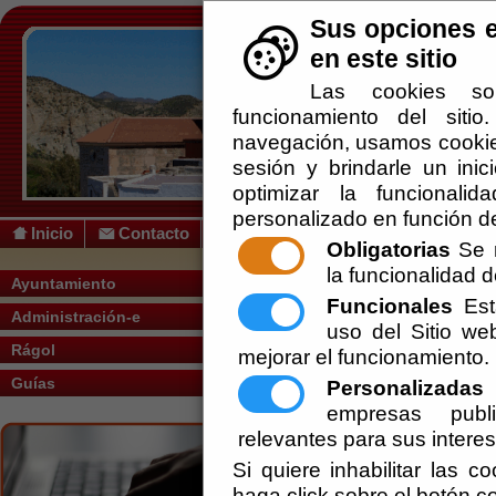
Sus opciones e
en este sitio
Las cookies so
funcionamiento del siti
navegación, usamos cookies
sesión y brindarle un inic
optimizar la funcionalid
personalizado en función de
Inicio
Contacto
Obligatorias
Se r
la funcionalidad de
Usted se encuentra aquí:
Inicio
/
/
Ayuntamiento
Funcionales
Esta
Administración-e
Escuchar
uso del Sitio w
Rágol
mejorar el funcionamiento.
Legado
Guías
Personalizadas
E
empresas publi
relevantes para sus intere
Construcciones de nuevo cuño cambiarán la
Si quiere inhabilitar las c
darle un carácter más castellano, tarea difíc
todo en su parte alta.
haga click sobre el botón c
Entre ellas surge la actual iglesia parroqui