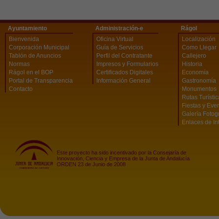
Ayuntamiento
Administración-e
Rágol
Bienvenida
Oficina Virtual
Localización
Corporación Municipal
Guía de Servicios
Como Llegar
Tablón de Anuncios
Perfil del Contratante
Callejero
Normas
Impresos y Formularios
Historia
Rágol en el BOP
Certificados Digitales
Economía
Portal de Transparencia
Información General
Gastronomía
Contacto
Monumentos
Rutas Turísti
Fiestas y Eve
Galería Fotog
Enlaces de In
Este proyecto ha sido incentivado por la Consejaría de
Innovación, Ciencia y Empresa de la Junta de Andalucía
ORDEN 23 de Junio de 2008