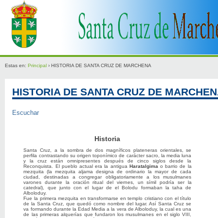
Estas en:
Principal
› HISTORIA DE SANTA CRUZ DE MARCHENA
HISTORIA DE SANTA CRUZ DE MARCHE
Escuchar
Historia
Santa Cruz, a la sombra de dos magníficos plateneras orientales, se
perfila contrastando su origen toponímico de carácter sacro, la media luna
y la cruz están omnipresentes después de cinco siglos desde la
Reconquista. El pueblo actual era la antigua
Haratalgima
o barrio de la
mezquita (la mezquita aljama designa de ordinario la mayor de cada
ciudad, destinadas a congregar obligatoriamente a los musulmanes
varones durante la oración ritual del viernes, un símil podría ser la
catedral), que junto con el lugar de el Bolodu formaban la taha de
Alboloduy.
Fue la primera mezquita en transformarse en templo cristiano con el título
de la Santa Cruz, que quedó como nombre del lugar. Así Santa Cruz se
va formando durante la Edad Media a la vera de Alboloduy, la cual es una
de las primeras alquerías que fundaron los musulmanes en el siglo VIII,