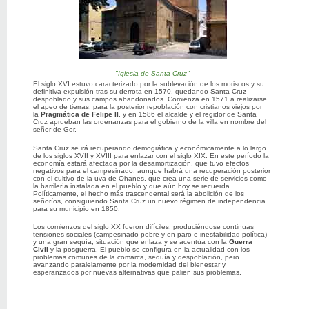
"Iglesia de Santa Cruz"
El siglo XVI estuvo caracterizado por la sublevación de los moriscos y su
definitiva expulsión tras su derrota en 1570, quedando Santa Cruz
despoblado y sus campos abandonados. Comienza en 1571 a realizarse
el apeo de tierras, para la posterior repoblación con cristianos viejos por
la
Pragmática de Felipe II
, y en 1586 el alcalde y el regidor de Santa
Cruz aprueban las ordenanzas para el gobierno de la villa en nombre del
señor de Gor.
Santa Cruz se irá recuperando demográfica y económicamente a lo largo
de los siglos XVII y XVIII para enlazar con el siglo XIX. En este período la
economía estará afectada por la desamortización, que tuvo efectos
negativos para el campesinado, aunque habrá una recuperación posterior
con el cultivo de la uva de Ohanes, que crea una serie de servicios como
la barrilería instalada en el pueblo y que aún hoy se recuerda.
Políticamente, el hecho más trascendental será la abolición de los
señoríos, consiguiendo Santa Cruz un nuevo régimen de independencia
para su municipio en 1850.
Los comienzos del siglo XX fueron difíciles, produciéndose continuas
tensiones sociales (campesinado pobre y en paro e inestabilidad política)
y una gran sequía, situación que enlaza y se acentúa con la
Guerra
Civil
y la posguerra. El pueblo se configura en la actualidad con los
problemas comunes de la comarca, sequía y despoblación, pero
avanzando paralelamente por la modernidad del bienestar y
esperanzados por nuevas alternativas que palien sus problemas.