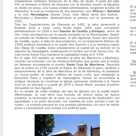
instalándose soldados Yemeníes de la tribu de Quda. A partir del siglo
XIII, al formarse el Reino de Granada con la dinastía nazarí, la Alpujarra
El 
se divide en tahas, una nueva unidad administrativa, surgiendo la taha de
por
Alboloduy, la cual se componía de dos alquerías, una
Alhiçan
o
Bolodud
Cor
y la otra
Haratalgima
(Santa Cruz); esta última tenía dos barrios,
ban
Rochuelos y Belembín, destruyéndose el primero con el terremoto de
pub
1522.
Tras las Capitulaciones de Granada en 1492, la taha perteneció a
Boabdil, junto a otras, como feudo hasta 1493, para concederlo
Sol
definitivamente en 1504 a don
Sancho de Castilla y Enríquez
, señor de
de 
Gor, como recompensa por la ayuda prestada en la Reconquista. Según
en 
un estudio de Guillermo Valdecasas, al año siguiente muere don Sancho
de Castilla, quien, a falta de descendientes, en su testamento (febrero de
El 
1505) instituyó herederos a su padre don Sancho y a su hermano mayor
Ayu
don Diego de Castilla; éstos establecieron la capital de su señorío en la
ban
alquería de Haratalgima, sustituyendo el nombre por el de Santa Cruz. De
mod
esta forma Santa Cruz mantiene la capitalidad hasta el S. XVIII.
En el siglo XVI también se refunden la taha de Marchena y Alboloduy,
-
Es
creando tal confusión con los términos limítrofes que quizás sea el motivo
flo
de llamarse actualmente el pueblo
Santa Cruz de Marchena
. Situación
que se aclara en 1790 al pedir el duque de Maqueda el apeo, deslinde y
amojonamiento de la taha de Marchena de la de Alboloduy. Al instalarse
-
B
un nuevo poder, se crean edificios de nuevo cuño, que cambiarán la
ban
fisonomía física y espiritual de Haratalgima; donde se encontraba la
sex
antigua mezquita se construye la iglesia parroquial, dedicada a la Santa
cua
Cruz en un principio y a partir de 1678 a Santa María, aunque el patrón
en 
del pueblo es San Agustín.
Es un templo de estilo mudéjar, del tipo de iglesias con la capilla mayor
diferenciada, la cual tiene una bóveda de estuco vaída de época
posterior, la techumbre de la nave es una armadura de limabordón con
agramilado y un paño decorado con estrellas de ocho puntas y lazo de
cuatro. La entrada principal es una portada adintelada con arco de medio
punto y coronándolo una cornisa con perfil de gola.