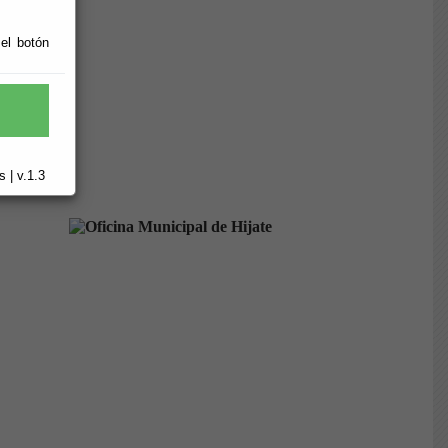
 el botón
 | v.1.3