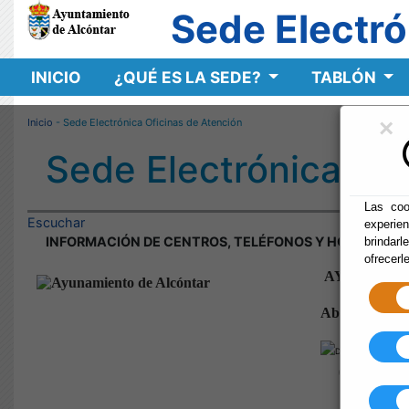
Sede Electró
INICIO
¿QUÉ ES LA SEDE?
TABLÓN
×
Inicio
- Sede Electrónica Oficinas de Atención
Sede Electrónica Ofi
Las coo
Escuchar
experie
INFORMACIÓN DE CENTROS, TELÉFONOS Y HORARIOS 
brindarl
ofrecerl
AYUNTAMI
Abierto días l
PLAZ
04898 A
(ALMERÍ