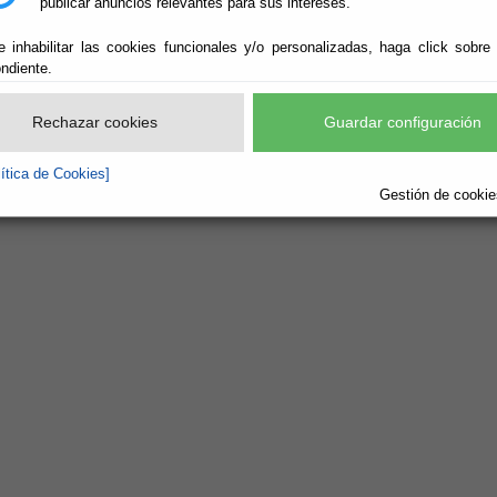
publicar anuncios relevantes para sus intereses.
0426301 fAX: 950426768
e inhabilitar las cookies funcionales y/o personalizadas, haga click sobre
ndiente.
secretaria@alcontar.es
Rechazar cookies
Guardar configuración
lítica de Cookies]
Gestión de cookies