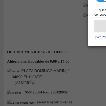
95
Si quier
correspo
[Ver Po
OFICINA MUNICIPAL DE HIJATE
Abierta días laborables de 9:00 a 14:00
PLAZA DOMINGO MARIN, 1
04898 EL HIJATE
(ALMERÍA)
950428884 Fax: 950428909
secretaria@alcontar.es