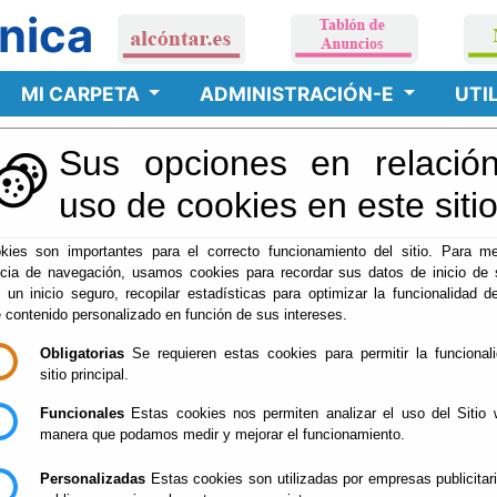
nica
MI CARPETA
ADMINISTRACIÓN-E
UTI
Sus opciones en relación
cinas de Atención
uso de cookies en este siti
kies son importantes para el correcto funcionamiento del sitio. Para me
ncia de navegación, usamos cookies para recordar sus datos de inicio de 
DE ANTENCIÓN PRESENCIAL
e un inicio seguro, recopilar estadísticas para optimizar la funcionalidad de
e contenido personalizado en función de sus intereses.
ENTO DE ALCÓNTAR
Obligatorias
Se requieren estas cookies para permitir la funcional
sitio principal.
aborables de 9:00 a 14:00
Funcionales
Estas cookies nos permiten analizar el uso del Sitio 
A DE LA CONSTITUCIÓN, 1
manera que podamos medir y mejorar el funcionamiento.
LCÓNTAR
A)
Personalizadas
Estas cookies son utilizadas por empresas publicitar