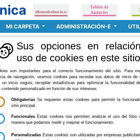
nica
MI CARPETA
ADMINISTRACIÓN-E
UTI
Sus opciones en relación
recho a Obtener Informa
uso de cookies en este siti
kies son importantes para el correcto funcionamiento del sitio. Para me
ncia de navegación, usamos cookies para recordar sus datos de inicio de 
e un inicio seguro, recopilar estadísticas para optimizar la funcionalidad de
e contenido personalizado en función de sus intereses.
toda la información general de que dispongan sea de
acceso libre y 
Obligatorias
Se requieren estas cookies para permitir la funcional
nes particulares de utilización que pudieran acordarse, de conformidad
sitio principal.
blico.
Funcionales
Estas cookies nos permiten analizar el uso del Sitio 
manera que podamos medir y mejorar el funcionamiento.
e toda la información que obre en los tablones de anuncios y boletines 
idere de interés general.
En todo caso deberán figurar con enlaces d
Personalizadas
Estas cookies son utilizadas por empresas publicitar