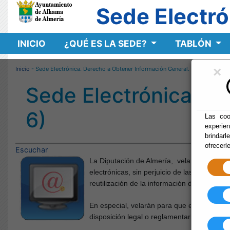
Sede Electró
INICIO
¿QUÉ ES LA SEDE?
TABLÓN
×
Inicio
- Sede Electrónica. Derecho a Obtener Información General. (Art. 6)
Sede Electrónica. De
6)
Las coo
experie
brindarl
ofrecerl
Escuchar
La Diputación de Almería, velará por que 
electrónicas, sin perjuicio de las condicio
reutilización de la información del sector pú
En especial, velarán para que esté accesibl
disposición legal o reglamentaria o se cons