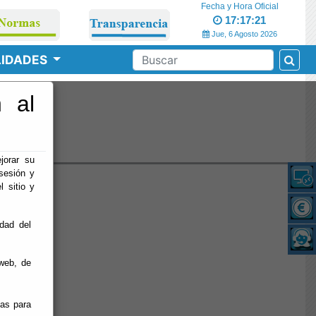
Fecha y Hora Oficial
17:17:22
Jue, 6 Agosto 2026
LIDADES
 al
o
jorar su
sesión y
l sitio y
idad del
web, de
ias para