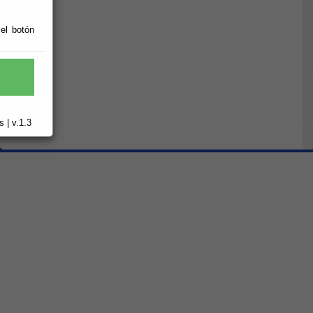
 el botón
325
 | v.1.3