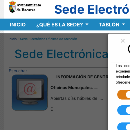
Sede Electró
INICIO
¿QUÉ ES LA SEDE?
TABLÓN
×
Inicio
- Sede Electrónica Oficinas de Atención
Sede Electrónica Ofi
Las coo
Escuchar
experie
INFORMACIÓN DE CENTROS, TELÉF
brindarl
ofrecerl
Oficinas Muncipales.
....
Abiertas días hábiles de ....
E