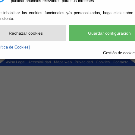
publicar anuncios relevantes para sus intereses.
e inhabilitar las cookies funcionales y/o personalizadas, haga click sobre
ndiente.
Rechazar cookies
Guardar configuración
res, 7 04889 Bacares (Almería) - Telef.: 950.421.016 Fax: 950.421.
lítica de Cookies]
Gestión de cookies
Aviso Legal
Accesibilidad
Mapa web
Privacidad
Cookies
Contacto