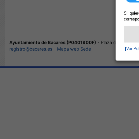
Si quier
correspo
Ayuntamiento de Bacares (P0401900F)
- Plaza de los Filab
registro@bacares.es
-
Mapa web Sede
[Ver Po