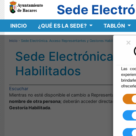
Sede Electró
INICIO
¿QUÉ ES LA SEDE?
TABLÓN
×
Inicio
- Sede Electrónica. Acceso Representantes y Gestores Habilitados
Sede Electrónica. A
Habilitados
Las coo
experie
brindarl
ofrecerl
Escuchar
Mientras no esté disponible el cambio a Representante o Habil
nombre de otra persona
; deberán acceder directamente a la 
Gestoría Habilitada
.