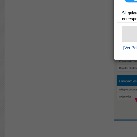
Si quier
correspo
[Ver Po