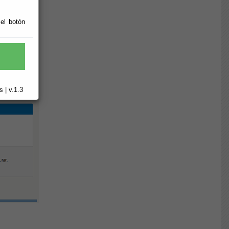
 el botón
 | v.1.3