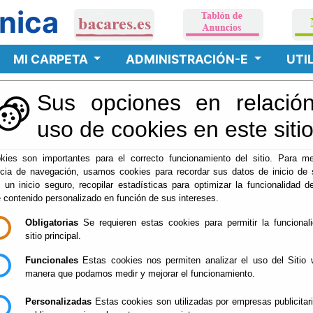
nica
MI CARPETA
ADMINISTRACIÓN-E
UTI
Sus opciones en relación
cceso Representantes y
uso de cookies en este siti
kies son importantes para el correcto funcionamiento del sitio. Para me
ncia de navegación, usamos cookies para recordar sus datos de inicio de 
e un inicio seguro, recopilar estadísticas para optimizar la funcionalidad de
e contenido personalizado en función de sus intereses.
itado directamente en el trámite,
quienes pretendan realizar trám
Obligatorias
Se requieren estas cookies para permitir la funcional
Oficina Virtual, y una vez que se hayan
identificado, y cambiada l
sitio principal.
Funcionales
Estas cookies nos permiten analizar el uso del Sitio 
manera que podamos medir y mejorar el funcionamiento.
Personalizadas
Estas cookies son utilizadas por empresas publicitar