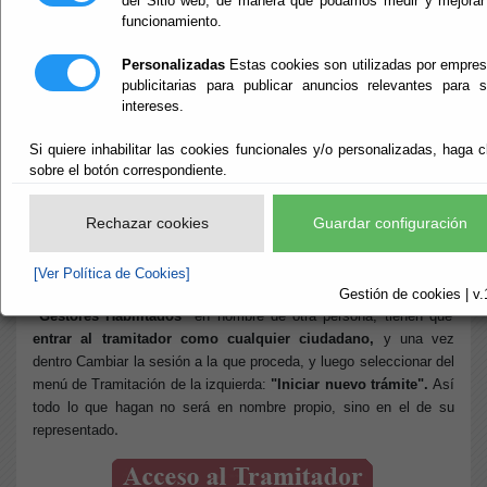
del Sitio web, de manera que podamos medir y mejorar
funcionamiento.
Inicio
- INFORMACIÓN GENERAL SEDE ELECTRÓNICA
Personalizadas
Estas cookies son utilizadas por empre
INFORMACIÓN
publicitarias para publicar anuncios relevantes para 
intereses.
GENERAL SEDE
Si quiere inhabilitar las cookies funcionales y/o personalizadas, haga c
sobre el botón correspondiente.
ELECTRÓNICA
Rechazar cookies
Guardar configuración
Escuchar
[Ver Política de Cookies]
Quienes pretendan realizar trámites como
"Representantes"
o
Gestión de cookies | v.
"Gestores Habilitados"
en nombre de otra persona, tienen que
entrar al tramitador como cualquier ciudadano,
y
una vez
dentro Cambiar la sesión a la que proceda,
y luego seleccionar del
menú de Tramitación de la izquierda:
"Iniciar nuevo trámite".
Así
todo lo que hagan no será en nombre propio, sino en el de su
.
representado