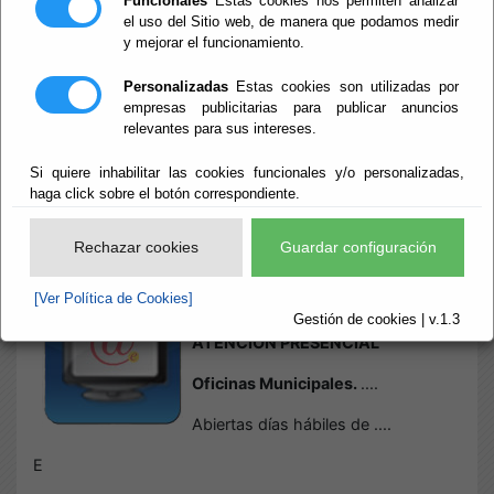
Funcionales
Estas cookies nos permiten analizar
el uso del Sitio web, de manera que podamos medir
y mejorar el funcionamiento.
Inicio
- Sede Electrónica Oficinas de Atención
Sede Electrónica
Personalizadas
Estas cookies son utilizadas por
empresas publicitarias para publicar anuncios
relevantes para sus intereses.
Oficinas de
Si quiere inhabilitar las cookies funcionales y/o personalizadas,
Atención
haga click sobre el botón correspondiente.
Rechazar cookies
Guardar configuración
Escuchar
INFORMACIÓN DE CENTROS,
[Ver Política de Cookies]
TELÉFONOS Y HORARIOS DE
Gestión de cookies | v.1.3
ATENCIÓN PRESENCIAL
Oficinas Municipales.
....
Abiertas días hábiles de ....
E