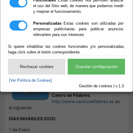
Funcionales
Estas cookies nos permiten analizar
el uso del Sitio web, de manera que podamos medir
y mejorar el funcionamiento.
Inicio
- Sede Electrónica. Calendario Oficial
Sede Electrónica.
Personalizadas
Estas cookies son utilizadas por
empresas publicitarias para publicar anuncios
relevantes para sus intereses.
Calendario Oficial
Si quiere inhabilitar las cookies funcionales y/o personalizadas,
haga click sobre el botón correspondiente.
Escuchar
CALENDARIO OFICIAL SEDE
Rechazar cookies
Guardar configuración
ELECTRÓNICA
[Ver Política de Cookies]
El calendario oficial de la Sede
Gestión de cookies | v.1.3
Electrónica del
Ayuntamiento de
Castro de Filabres
,
http://www.castrodefilabres.es
es
el siguiente:
DÍAS INHÁBILES 2020:
1 de Enero.