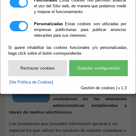
Funcionales
Estas cookies nos permiten analizar
el uso del Sitio web, de manera que podamos medir
y mejorar el funcionamiento.
Inicio
- Deberes de los Ciudadanos
Deberes de los
Personalizadas
Estas cookies son utilizadas por
empresas publicitarias para publicar anuncios
relevantes para sus intereses.
Ciudadanos
Si quiere inhabilitar las cookies funcionales y/o personalizadas,
haga click sobre el botón correspondiente.
Escuchar
REGLAMENTO REGULADOR DE LA
Rechazar cookies
Guardar configuración
ADMINISTRACIÓN ELECTRÓNICA
REFUNDIDO
[Ver Política de Cookies]
Gestión de cookies | v.1.3
Artículo 9. Deberes de los
ciudadanos en las relaciones
administrativas establecidas a
través de medios electrónicos.
Los ciudadanos que consulten información general y, en
especial los que utilicen los servicios de carpeta ciudadana u