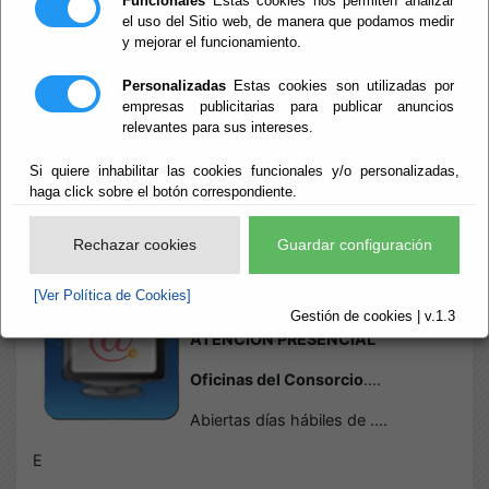
Funcionales
Estas cookies nos permiten analizar
el uso del Sitio web, de manera que podamos medir
y mejorar el funcionamiento.
Inicio
- Sede Electrónica Oficinas de Atención
Sede Electrónica
Personalizadas
Estas cookies son utilizadas por
empresas publicitarias para publicar anuncios
relevantes para sus intereses.
Oficinas de
Si quiere inhabilitar las cookies funcionales y/o personalizadas,
Atención
haga click sobre el botón correspondiente.
Rechazar cookies
Guardar configuración
Escuchar
INFORMACIÓN DE CENTROS,
[Ver Política de Cookies]
TELÉFONOS Y HORARIOS DE
Gestión de cookies | v.1.3
ATENCIÓN PRESENCIAL
Oficinas del Consorcio
....
Abiertas días hábiles de ....
E