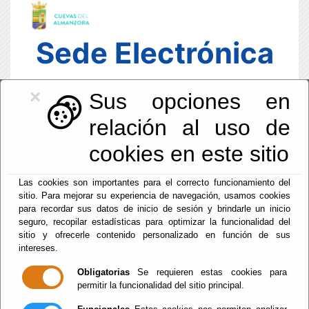
Sede Electrónica
×
Sus opciones en
relación al uso de
cookies en este sitio
Fecha y Hora Oficial
Las cookies son importantes para el correcto funcionamiento del
09:27:17
sitio. Para mejorar su experiencia de navegación, usamos cookies
Dom, 9 Agosto 2026
para recordar sus datos de inicio de sesión y brindarle un inicio
seguro, recopilar estadísticas para optimizar la funcionalidad del
sitio y ofrecerle contenido personalizado en función de sus
intereses.
Inicio
- Sede Electrónica. Puntos de Libre Acceso
Obligatorias
Se requieren estas cookies para
Sede Electrónica.
permitir la funcionalidad del sitio principal.