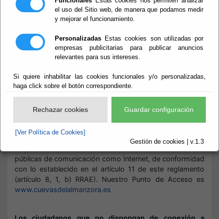
Puntos de Libre
Funcionales
Estas cookies nos permiten analizar
el uso del Sitio web, de manera que podamos medir
y mejorar el funcionamiento.
Acceso
Personalizadas
Estas cookies son utilizadas por
empresas publicitarias para publicar anuncios
relevantes para sus intereses.
PUNTOS DE ACCESO
ELECTRÓNICO DE LIBRE
Si quiere inhabilitar las cookies funcionales y/o personalizadas,
UTILIZACIÓN
haga click sobre el botón correspondiente.
Los Puntos de Acceso Electrónico,
consisten en sedes electrónicas de
Rechazar cookies
Guardar configuración
titularidad de la correspondiente
Entidad Local, gestionadas, en su caso, por la Diputación
[Ver Política de Cookies]
de Almería como entidad gestora de la Red Provincial, y
Gestión de cookies | v.1.3
disponibles para los ciudadanos a través de redes
públicas de comunicación como Internet, de conformidad
con lo establecido en el artículo 11 de este reglamento
(artículo 8, 1, b) RRAE). Nuestro Punto de Acceso es
www.cuevasdelalmanzora.es
Los ciudadanos que no dispongan de conexión a