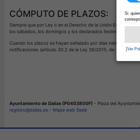
CÓMPUTO DE PLAZOS:
Si quier
correspo
Siempre que por Ley o en el Derecho de la Unión Europea no 
los sábados, los domingos y los declarados festivos.
Cuando los plazos se hayan señalado por días naturales por de
[Ver Po
notificaciones (artículo 30.2 de la Ley 39/2015, de 1 de octu
Ayuntamiento de Dalías (P0403800F)
- Plaza del Ayuntamie
registro@dalias.es
-
Mapa web Sede