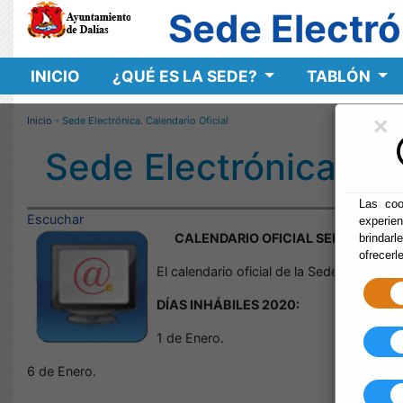
Sede Electró
INICIO
¿QUÉ ES LA SEDE?
TABLÓN
×
Inicio
- Sede Electrónica. Calendario Oficial
Sede Electrónica. Ca
Las coo
Escuchar
experie
CALENDARIO OFICIAL SEDE ELECT
brindarl
ofrecerl
El calendario oficial de la Sede Electróni
DÍAS INHÁBILES 2020:
1 de Enero.
6 de Enero.