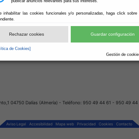
publicar anuncios relevantes para sus intereses.
e inhabilitar las cookies funcionales y/o personalizadas, haga click sobre
ndiente.
se exprese otro cómputo, cuando los plazos se señalen por días, 
Rechazar cookies
Guardar configuración
clararlo así una ley o por el Derecho de la Unión Europea, se hará
lítica de Cookies]
bre, del Procedimiento Administrativo Común de las Administraciones
Gestión de cookies
nto,1 04750 Dalías (Almería) - Teléfono: 950 49 44 61 - 950 49 44
Aviso Legal
Accesibilidad
Mapa web
Privacidad
Cookies
Contacto