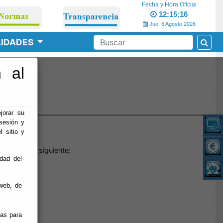
Fecha y Hora Oficial
12:15:17
Jue, 6 Agosto 2026
LIDADES
 al
o
jorar su
sesión y
l sitio y
ias.es
es el siguiente:
idad del
web, de
ias para