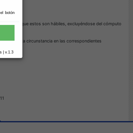
 el botón
se entiende que estos son hábiles, excluyéndose del cómputo
 constar esta circunstancia en las correspondientes
 Públicas).
 | v.1.3
 11