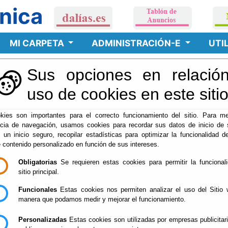
nica
MI CARPETA
ADMINISTRACIÓN-E
UTI
Sus opciones en relación
lendario Oficial
uso de cookies en este siti
kies son importantes para el correcto funcionamiento del sitio. Para me
ncia de navegación, usamos cookies para recordar sus datos de inicio de 
RÓNICA
e un inicio seguro, recopilar estadísticas para optimizar la funcionalidad de
e contenido personalizado en función de sus intereses.
ca del
Ayuntamiento de Urrácal
,
http://www.dalías.es o https://dal
Obligatorias
Se requieren estas cookies para permitir la funcional
sitio principal.
Funcionales
Estas cookies nos permiten analizar el uso del Sitio 
manera que podamos medir y mejorar el funcionamiento.
Personalizadas
Estas cookies son utilizadas por empresas publicitar