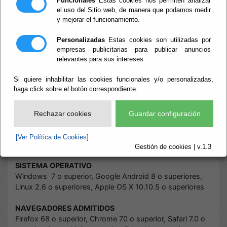
Funcionales
Estas cookies nos permiten analizar
el uso del Sitio web, de manera que podamos medir
y mejorar el funcionamiento.
Inicio
- Requisitos Técnicos Sede Electrónica
Requisitos
Personalizadas
Estas cookies son utilizadas por
empresas publicitarias para publicar anuncios
relevantes para sus intereses.
Técnicos Sede
Si quiere inhabilitar las cookies funcionales y/o personalizadas,
Electrónica
haga click sobre el botón correspondiente.
Rechazar cookies
Guardar configuración
Escuchar
Requisitos Técnicos para operar en esta Sede
[Ver Política de Cookies]
Electrónica:
Gestión de cookies | v.1.3
SISTEMA OPERATIVO
Windows 7 o superior, Google Android 8 o superiores,
Linux 2.6 o superiores, Apple OS X 10.10.5 o superiores
NAVEGADORES ADMITIDOS
Firefox 68 o superior, Chrome 70 o superior, Safari 7.0 o