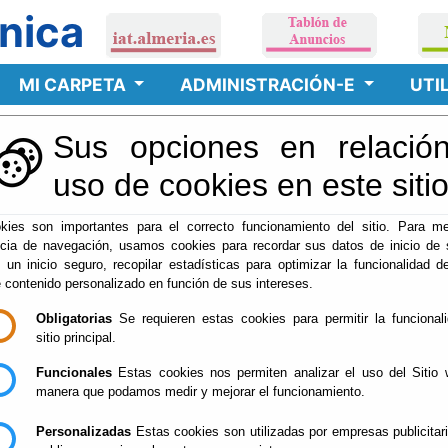
nica
MI CARPETA
ADMINISTRACIÓN-E
UTI
Sus opciones en relación
RAL SEDE ELECTRÓNI
uso de cookies en este siti
kies son importantes para el correcto funcionamiento del sitio. Para me
ncia de navegación, usamos cookies para recordar sus datos de inicio de 
E INCIDENCIAS
e un inicio seguro, recopilar estadísticas para optimizar la funcionalidad de
e contenido personalizado en función de sus intereses.
forma a los usuarios del Servi
Obligatorias
Se requieren estas cookies para permitir la funcional
sitio principal.
lecido el horario de
9:00 a 1
Funcionales
Estas cookies nos permiten analizar el uso del Sitio 
 horas de Lunes a Jueves
, el
manera que podamos medir y mejorar el funcionamiento.
Personalizadas
Estas cookies son utilizadas por empresas publicitar