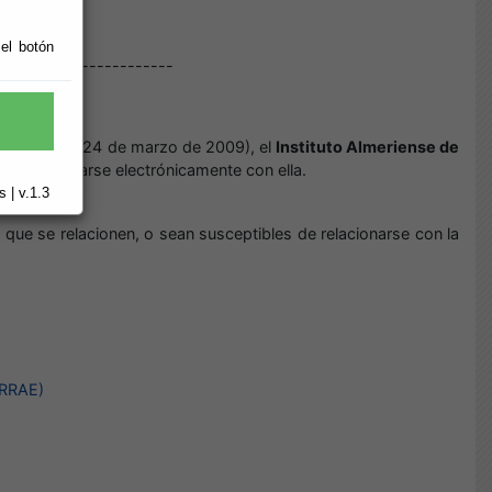
 el botón
-----------------------
A núm.57 de 24 de marzo de 2009), el
Instituto Almeriense de
a relacionarse electrónicamente con ella.
 | v.1.3
que se relacionen, o sean susceptibles de relacionarse con la
7 RRAE)