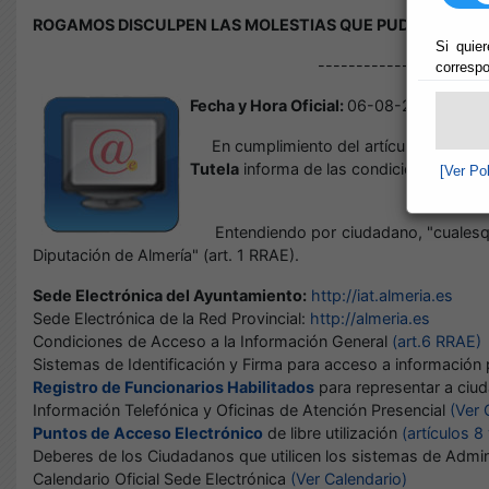
ROGAMOS DISCULPEN LAS MOLESTIAS QUE PUDIERA OCA
Si quier
----------------------
correspo
Fecha y Hora Oficial:
06-08-2026 18:29
En cumplimiento del artículo 6 del Reg
Tutela
informa de las condiciones, progr
[Ver Po
Entendiendo por ciudadano, "cualesquier
Diputación de Almería" (art. 1 RRAE).
Sede Electrónica del Ayuntamiento:
http://iat.almeria.es
Sede Electrónica de la Red Provincial:
http://almeria.es
Condiciones de Acceso a la Información General
(art.6 RRAE)
Sistemas de Identificación y Firma para acceso a información p
Registro de Funcionarios Habilitados
para representar a ciu
Información Telefónica y Oficinas de Atención Presencial
(Ver C
Puntos de Acceso Electrónico
de libre utilización
(artículos 8
Deberes de los Ciudadanos que utilicen los sistemas de Admin
Calendario Oficial Sede Electrónica
(Ver Calendario)