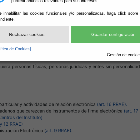
publicar anuncios relevantes para sus intereses.
SIONARLES.
e inhabilitar las cookies funcionales y/o personalizadas, haga click sobre
----------------------------------------------------------------
ndiente.
:07
Rechazar cookies
Guardar configuración
lamento Regulador de la Administración Electrónica (RRAE) (BOP
amas, aplicaciones y medios que los ciudadanos pueden utilizar par
lítica de Cookies]
Gestión de cookies
a personas físicas, personas jurídicas y entes sin personalidad 
articular y actividades de relación electrónica
(art. 16 RRAE).
dadanos que carezcan de instrumentos de firma electrónica
(art. 1
entros del Instituto)
 y 12 RRAE)
istración Electrónica
(art. 9 RRAE)
.