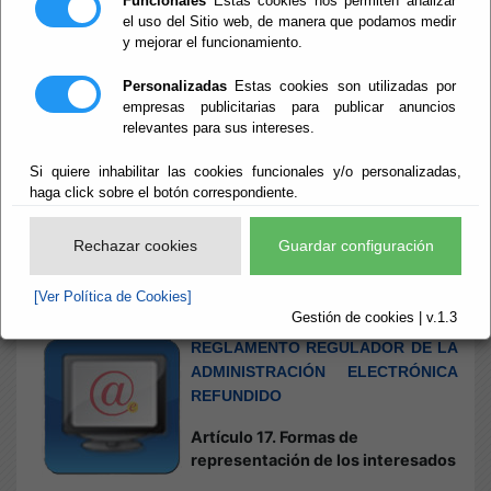
Funcionales
Estas cookies nos permiten analizar
el uso del Sitio web, de manera que podamos medir
y mejorar el funcionamiento.
Inicio
- Formas de Representación de los interesados
Formas de
Personalizadas
Estas cookies son utilizadas por
empresas publicitarias para publicar anuncios
relevantes para sus intereses.
Representación
Si quiere inhabilitar las cookies funcionales y/o personalizadas,
de los
haga click sobre el botón correspondiente.
interesados
Rechazar cookies
Guardar configuración
[Ver Política de Cookies]
Gestión de cookies | v.1.3
Escuchar
REGLAMENTO REGULADOR DE LA
ADMINISTRACIÓN ELECTRÓNICA
REFUNDIDO
Artículo 17. Formas de
representación de los interesados