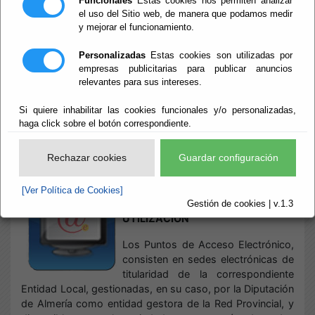
Funcionales
Estas cookies nos permiten analizar
el uso del Sitio web, de manera que podamos medir
y mejorar el funcionamiento.
Inicio
- Sede Electrónica. Puntos de Libre Acceso
Sede Electrónica.
Personalizadas
Estas cookies son utilizadas por
empresas publicitarias para publicar anuncios
relevantes para sus intereses.
Puntos de Libre
Si quiere inhabilitar las cookies funcionales y/o personalizadas,
Acceso
haga click sobre el botón correspondiente.
Rechazar cookies
Guardar configuración
Escuchar
PUNTOS DE ACCESO
[Ver Política de Cookies]
ELECTRÓNICO DE LIBRE
Gestión de cookies | v.1.3
UTILIZACIÓN
Los Puntos de Acceso Electrónico,
consisten en sedes electrónicas de
titularidad de la correspondiente
Entidad Local, gestionadas, en su caso, por la Diputación
de Almería como entidad gestora de la Red Provincial, y