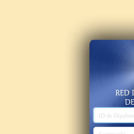
Usuario
ID de Dipalm
Password
Contraseña