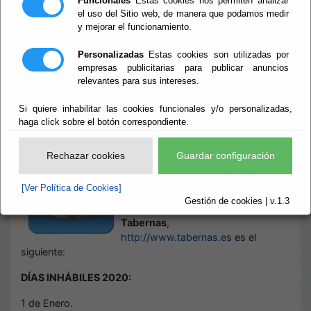
Funcionales
Estas cookies nos permiten analizar
el uso del Sitio web, de manera que podamos medir
y mejorar el funcionamiento.
Inicio
- Sede Electrónica. Calendario Oficial
Sede Electrónica.
Personalizadas
Estas cookies son utilizadas por
empresas publicitarias para publicar anuncios
relevantes para sus intereses.
Calendario Oficial
Si quiere inhabilitar las cookies funcionales y/o personalizadas,
haga click sobre el botón correspondiente.
Escuchar
CALENDARIO OFICIAL SEDE
Rechazar cookies
Guardar configuración
ELECTRÓNICA
[Ver Política de Cookies]
El calendario oficial de la Sede
Gestión de cookies | v.1.3
Electrónica del
Ayuntamiento de
Tabernas
,
http://www.tabernas.es
es el
siguiente:
DÍAS INHÁBILES 2020:
1 de Enero.