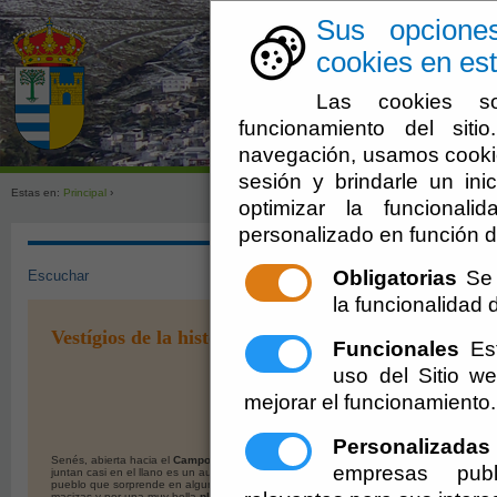
Sus opcione
cookies en est
Las cookies so
funcionamiento del sit
navegación, usamos cookie
sesión y brindarle un inic
Estas en:
Principal
›
optimizar la funcionali
personalizado en función d
Obligatorias
Se 
Escuchar
la funcionalidad de
Vestígios de la historia
Funcionales
Est
uso del Sitio 
mejorar el funcionamiento.
Personalizadas
Senés, abierta hacia el
Campo de Tabernas
por dos ramblas que se
empresas publ
juntan casi en el llano es un auténtico balcón sobre el desierto y un
pueblo que sorprende en algunos rincones por sus casas sólidas y
macizas y por una muy bella
plazoleta de la Iglesia
, de estilo mudéjar y