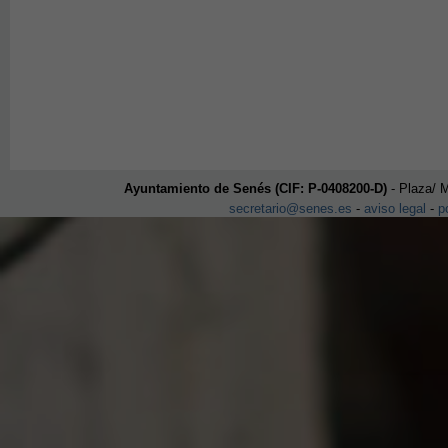
Ayuntamiento de Senés (CIF: P-0408200-D)
- Plaza/ M
secretario@senes.es
-
aviso legal
-
p