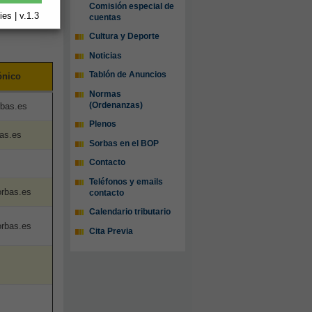
 el
Comisión especial de
es | v.1.3
cuentas
Cultura y Deporte
Noticias
Tablón de Anuncios
ónico
Normas
(Ordenanzas)
bas.es
Plenos
as.es
Sorbas en el BOP
Contacto
Teléfonos y emails
rbas.es
contacto
Calendario tributario
rbas.es
Cita Previa