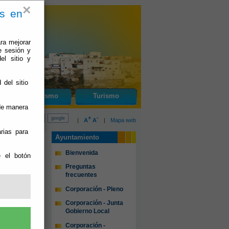
×
es en
ra mejorar
e sesión y
el sitio y
 del sitio
Urbanismo
Turismo
 de manera
+
-
|
A
A
|
Mapa web
rias para
Ayuntamiento
Bienvenida
e el botón
Preguntas
frecuentes
Corporación - Pleno
Corporación - Junta
Gobierno Local
Corporación -