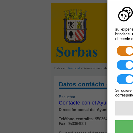
su experi
brindarle
ofrecerle 
Estas en:
Principal
- Datos contácto del Ayuntamiento de
Datos contácto del Ayun
Si quiere
correspond
Escuchar
Contacte con el Ayuntamiento 
Dirección postal del Ayuntamiento:
Plaza
Teléfono centralita
: 950364701
Fax
: 950364001