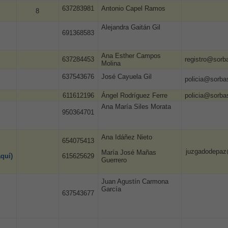
637283981
Antonio Capel Ramos
8
Alejandra Gaitán Gil
691368583
Ana Esther Campos
637284453
registro@sorb
Molina
637543676
José Cayuela Gil
policia@sorba
611612196
Ángel Rodríguez Ferre
policia@sorba
Ana María Siles Morata
950364701
Ana Idáñez Nieto
654075413
juzgadodepaz
María José Mañas
aquí)
615625629
Guerrero
Juan Agustín Carmona
García
637543677