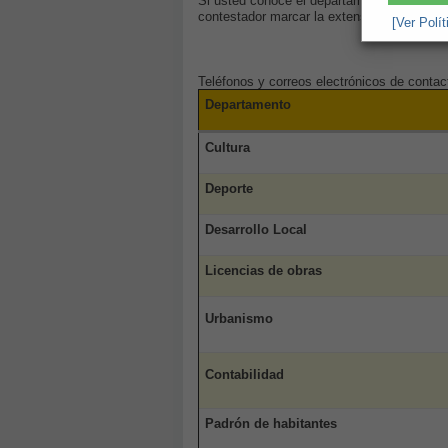
Si usted conoce el departamento con el que 
contestador marcar la extensión correspondi
[Ver Polí
Teléfonos y correos electrónicos de conta
Departamento
Cultura
Deporte
Desarrollo Local
Licencias de obras
Urbanismo
Contabilidad
Padrón de habitantes