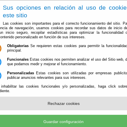
Sus opciones en relación al uso de cooki
este sitio
Las cookies son importantes para el correcto funcionamiento del sitio. Pa
encia de navegación, usamos cookies para recordar sus datos de inicio d
 un inicio seguro, recopilar estadísticas para optimizar la funcionalidad d
contenido personalizado en función de sus intereses.
Obligatorias
Se requieren estas cookies para permitir la funcionalidad
principal.
Inicio
Ayuntamiento
Administración
Transparencia
Funcionales
Estas cookies nos permiten analizar el uso del Sitio web,
que podamos medir y mejorar el funcionamiento.
 Sorbas
Personalizadas
Estas cookies son utilizadas por empresas publicita
publicar anuncios relevantes para sus intereses.
tamiento de Sorbas
 inhabilitar las cookies funcionales y/o personalizadas, haga click sobr
iente.
de Sorbas
Rechazar cookies
 La Constitución, nº 1 - 04270 Sorbas (ALMERÍA)
Guardar configuración