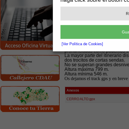
“Sol de Taberno” por el que pa
Bajaremos al Barranco del Salta
R
junto a ruinas para iniciar la 
tierra hasta salir a una asfalt
Barriada de Los Teones. De aq
la carretera y ascender para ll
Gua
realizándose así un circuito circ
[Ver Política de Cookies]
El itinerario no presenta en ge
pronunciadas como podemos ver e
La mayor parte del itinerario di
dos trocitos de cortas sendas.
No se superan grandes desnive
Altura máxima 799 m.
Altura mínima 546 m.
Os dejamos el track gps y en breve
Anexos
CERRO ALTO.gpx