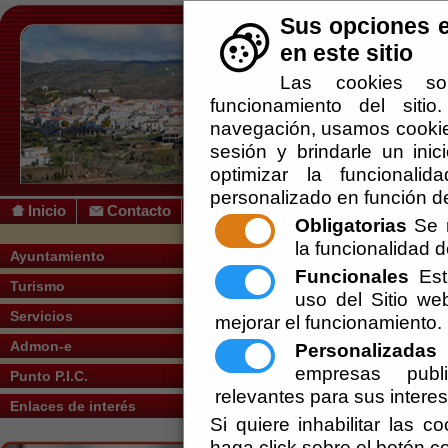
Sus opciones e
en este sitio
Las cookies so
funcionamiento del siti
navegación, usamos cookies
sesión y brindarle un inic
optimizar la funcionalid
personalizado en función de
Inicio
Contacto
Obligatorias
Se r
la funcionalidad de
Usted se encuentra aquí:
Inicio
/
/
Sendero
Ayuntamiento
Funcionales
Esta
Turismo
Escuchar
Sendero "Cerro Alto"
uso del Sitio w
Servicios
mejorar el funcionamiento.
SENDERO PR-A 325
Admon-e
Personalizadas
E
Partimos de la puerta del Ayun
empresas publi
Punto P.I.C.
parte este del municipio, pasan
relevantes para sus intere
Seguiremos el cauce hasta que
Enlaces de interés
por la Rambla hasta ver la Barr
Si quiere inhabilitar las c
(más arriba llamada de Taberno)
haga click sobre el botón c
Saldremos a una pista asfaltad