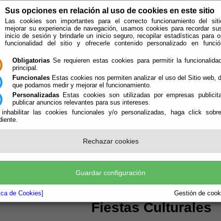
Sus opciones en relación al uso de cookies en este sitio
Las cookies son importantes para el correcto funcionamiento del siti
mejorar su experiencia de navegación, usamos cookies para recordar su
inicio de sesión y brindarle un inicio seguro, recopilar estadísticas para o
funcionalidad del sitio y ofrecerle contenido personalizado en func
Obligatorias
Se requieren estas cookies para permitir la funcionalidad
principal.
Funcionales
Estas cookies nos permiten analizar el uso del Sitio web,
que podamos medir y mejorar el funcionamiento.
Personalizadas
Estas cookies son utilizadas por empresas publicita
publicar anuncios relevantes para sus intereses.
 inhabilitar las cookies funcionales y/o personalizadas, haga click sobr
iente.
El Ayuntamiento
Administración-e
Que Hacer
Turrillas
Guías
Rechazar cookies
idos a la web del Ayuntamiento de Turrillas
Guardar configuración
tica de Cookies]
Gestión de cooki
Fiestas Culturales