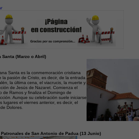
ar
Santa (Marzo o Abril)
ana Santa es la conmemoración
cristiana
e la
pasión de Cristo
, es decir, de la
entrada
alén
, la
última cena
, el
viacrucis
, la
muerte
y
cción
de
Jesús de Nazaret
. Comienza el
o de Ramos
y finaliza el
Domingo de
cción
. Aunque su celebración suele iniciarse
s lugares el viernes anterior, es decir, el
 de Dolores
.
 Patronales de San Antonio de Padua (13 Junio)