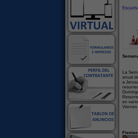
Escuch
Semana 
La Sem
anual d
a Jerus
resurre
Doming
Resurre
en vario
Viernes
Fiestas