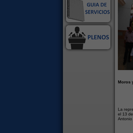
Moros y
La repr
el 13 de
Antonio