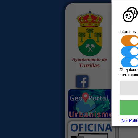
<--!>
intereses.
Si quiere
correspond
Inicio
Bienven
[Ver Polí