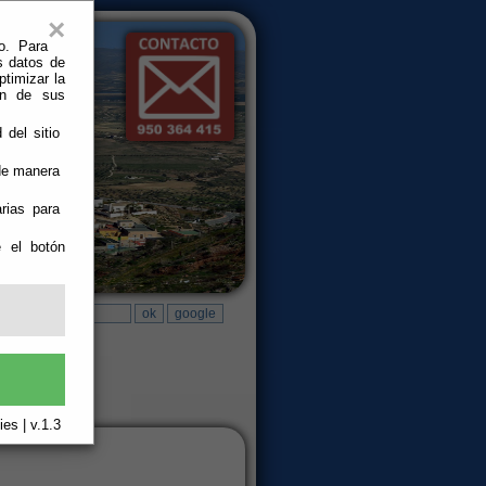
×
o. Para
s datos de
ptimizar la
ión de sus
 del sitio
 de manera
rias para
e el botón
es | v.1.3