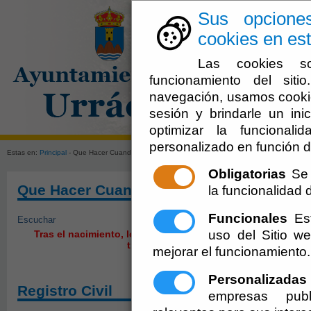
Sus opcione
cookies en est
Las cookies so
funcionamiento del sit
navegación, usamos cookie
sesión y brindarle un inic
El Ayuntami
optimizar la funcionali
personalizado en función d
Estas en:
Principal
- Que Hacer Cuando. Nace una Persona
Obligatorias
Se 
Que Hacer Cuando. Nace una Persona
la funcionalidad de
Funcionales
Est
Escuchar
uso del Sitio 
Tras el nacimiento, los padres deben cumplimentar una se
trámites administrativos:
mejorar el funcionamiento.
Personalizadas
Registro Civil
empresas publ