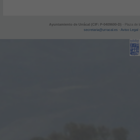
Ayuntamiento de Urrácal (CIF: P-0409600-D)
- Plaza de 
secretaria@urracal.es
-
Aviso Legal