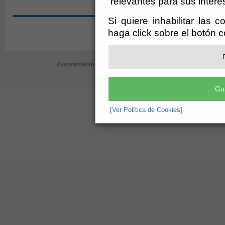
relevantes para sus intere
Si quiere inhabilitar las 
haga click sobre el botón 
Ayuntamiento de Velefique (CIF: P-0409700-B)
- AyuntamientoPlaz
registro@velefique.es
-
Aviso Legal
Gu
[Ver Política de Cookies]